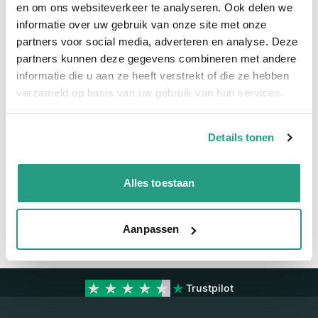
Snel naar
en om ons websiteverkeer te analyseren. Ook delen we
informatie over uw gebruik van onze site met onze
Meer informatie
partners voor social media, adverteren en analyse. Deze
partners kunnen deze gegevens combineren met andere
Meer informatie
informatie die u aan ze heeft verstrekt of die ze hebben
Maatvoering koppeling
16mm x 16mm
verzameld op basis van uw gebruik van hun services.
Details tonen
Vragen? Neem dan nu contact op
We zijn beschikbaar van ma t/m vr van 08:00 tot 17:00 uur.
Alles toestaan
Neem contact met ons op
Aanpassen
Trustpilot