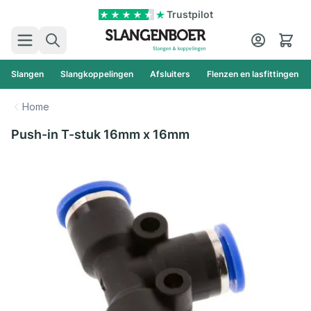
Ga naar de inhoud
Trustpilot
Zoek
Cart
Slangen
Slangkoppelingen
Afsluiters
Flenzen en lasfittingen
Home
Push-in T-stuk 16mm x 16mm