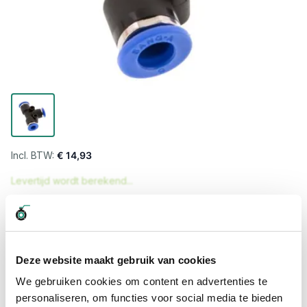
€ 14,93
Levertijd wordt berekend...
Professioneel advies
15.000 producten uit voorraad
Hoge klantbeoordelingen: 9/10
Deze website maakt gebruik van cookies
Snelle levering
We gebruiken cookies om content en advertenties te
personaliseren, om functies voor social media te bieden