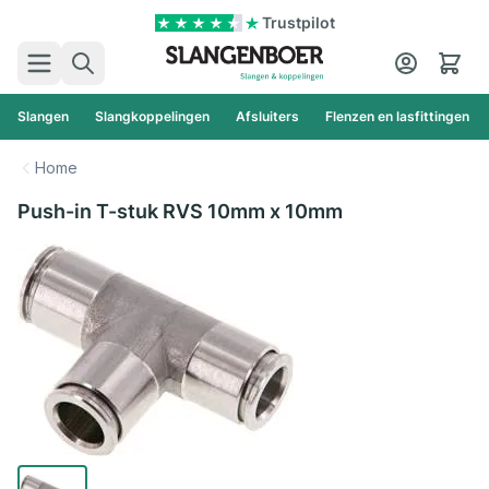
Ga naar de inhoud
Trustpilot
Zoek
Cart
Slangen
Slangkoppelingen
Afsluiters
Flenzen en lasfittingen
Home
Push-in T-stuk RVS 10mm x 10mm