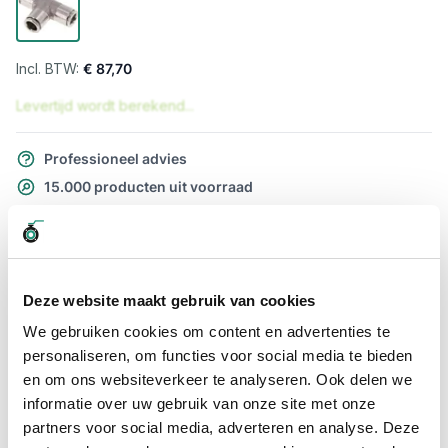
€ 87,70
Levertijd wordt berekend...
Professioneel advies
15.000 producten uit voorraad
Hoge klantbeoordelingen: 9/10
Snelle levering
Snel naar
Deze website maakt gebruik van cookies
Meer informatie
We gebruiken cookies om content en advertenties te
personaliseren, om functies voor social media te bieden
en om ons websiteverkeer te analyseren. Ook delen we
Meer informatie
informatie over uw gebruik van onze site met onze
Maatvoering koppeling
10mm x 10mm
partners voor social media, adverteren en analyse. Deze