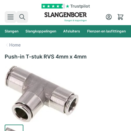
Ga naar de inhoud
Trustpilot
Zoek
Cart
Slangen
Slangkoppelingen
Afsluiters
Flenzen en lasfittingen
Home
Push-in T-stuk RVS 4mm x 4mm