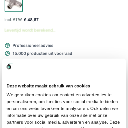
€ 48,67
Levertijd wordt berekend...
Professioneel advies
15.000 producten uit voorraad
Hoge klantbeoordelingen: 9/10
Snelle levering
Snel naar
Deze website maakt gebruik van cookies
Meer informatie
We gebruiken cookies om content en advertenties te
personaliseren, om functies voor social media te bieden
en om ons websiteverkeer te analyseren. Ook delen we
Meer informatie
informatie over uw gebruik van onze site met onze
Maatvoering koppeling
4mm x 4mm
partners voor social media, adverteren en analyse. Deze