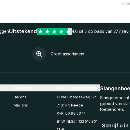
1 mt
Uitstekend
eggen
4.6 uit 5 op basis van
277 rev
Groot assortiment
Contact
Bedrijfsgegevens
Slangenboer
Bel ons
Oude Eibergseweg 17c
Slangenboer.nl 
gebied van sla
Mail ons
7161 RN Neede
toebehoren.
KvK: 60 93 03 14
BTW: NL854 122 515 B01
Schrijf u i
Mail: