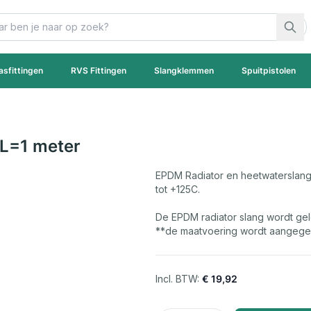
asfittingen
RVS Fittingen
Slangklemmen
Spuitpistolen
L=1 meter
EPDM Radiator en heetwaterslang
tot +125C.
De EPDM radiator slang wordt ge
**de maatvoering wordt aangege
€ 19,92