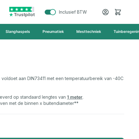
Cart
Inclusief BTW
Trustpilot
Slanghaspels
Pneumatiek
Mesttechniek
Tuinberegeni
 voldoet aan DIN73411 met een temperatuurbereik van -40C
leverd op standaard lengtes van
1 meter
.
ven met de binnen x buitendiameter**