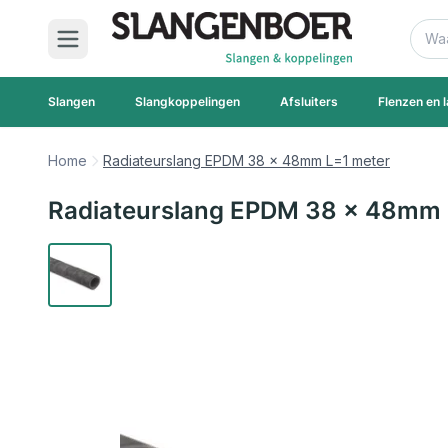
Ga naar de inhoud
Zoek
Slangen
Slangkoppelingen
Afsluiters
Flenzen en l
Home
Radiateurslang EPDM 38 x 48mm L=1 meter
Radiateurslang EPDM 38 x 48mm 