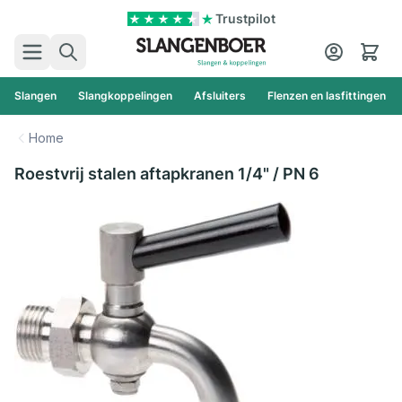
Ga naar de inhoud
Trustpilot
Zoek
Cart
Slangen
Slangkoppelingen
Afsluiters
Flenzen en lasfittingen
Home
Roestvrij stalen aftapkranen 1/4" / PN 6