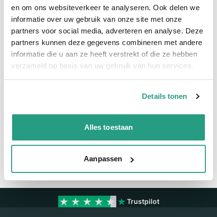
Meer informatie
en om ons websiteverkeer te analyseren. Ook delen we
informatie over uw gebruik van onze site met onze
partners voor social media, adverteren en analyse. Deze
Meer informatie
partners kunnen deze gegevens combineren met andere
Maatvoering koppeling
1/4"
informatie die u aan ze heeft verstrekt of die ze hebben
verzameld op basis van uw gebruik van hun services.
Materiaal
RVS
Details tonen
Vragen? Neem dan nu contact op
We zijn beschikbaar van ma t/m vr van 08:00 tot 17:00 uur.
Alles toestaan
Neem contact met ons op
Aanpassen
Trustpilot