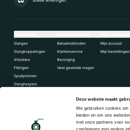
Snelle leveringen
Producten
Klantenservice
Mijn account
Slangen
Betaalmethoden
Mijn account
Slangkoppelingen
Klantenservice
Mijn bestellingen
Afsluiters
Bezorging
Fittingen
Veel gestelde vragen
Spuitpistolen
Slanghaspels
Pneumatiek
Deze website maakt gebru
We gebruiken cookies om c
bieden en om ons websitev
met onze partners voor so
combineren met andere inf