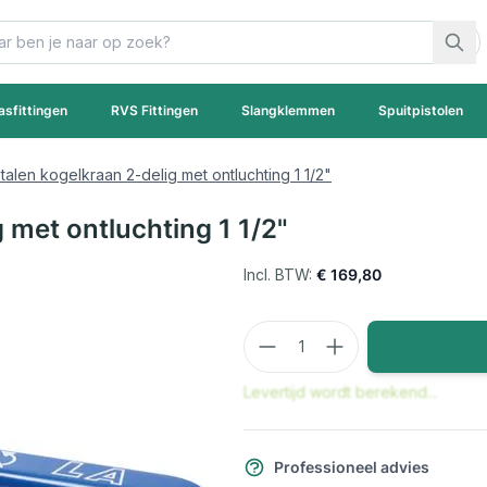
asfittingen
RVS Fittingen
Slangklemmen
Spuitpistolen
stalen kogelkraan 2-delig met ontluchting 1 1/2"
g met ontluchting 1 1/2"
€ 169,80
Aantal
Levertijd wordt berekend...
Professioneel advies