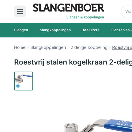
Ga naar de inhoud
Zoek
Slangen
Slangkoppelingen
Afsluiters
Flenzen en l
Home
Slangkoppelingen
2 delige koppeling
Roestvrij 
Roestvrij stalen kogelkraan 2-deli