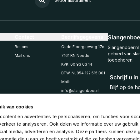
Groot assortiment
Contact
Bedrijfsgegevens
Slangenboer
Bel ons
Oude Eibergseweg 17c
Slangenboer.nl 
gebied van sla
Mail ons
7161 RN Neede
toebehoren.
KvK: 60 93 03 14
BTW: NL854 122 515 B01
Schrijf u i
Mail:
Blijf op de 
info@slangenboer.nl
Email
Tel: +31545294853
ik van cookies
ontent en advertenties te personaliseren, om functies voor soci
erkeer te analyseren. Ook delen we informatie over uw gebruik 
cial media, adverteren en analyse. Deze partners kunnen deze
ormatie die u aan ze heeft verstrekt of die ze hebben verzameld