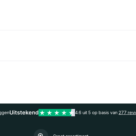
Uitstekend
eggen
4.6 uit 5 op basis van
277 rev