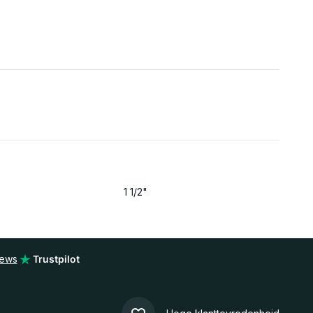
1 1/2"
iews
Trustpilot