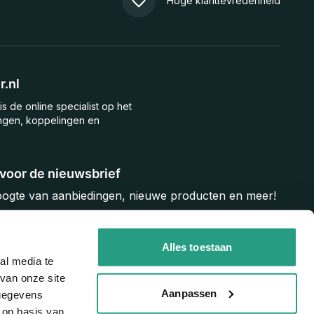
Hoge klanttevredenheid
.nl
is de online specialist op het
ngen, koppelingen en
n voor de nieuwsbrief
hoogte van aanbiedingen, nieuwe producten en meer!
Inschrijven
Alles toestaan
al media te
van onze site
Aanpassen
 gegevens
 op basis van