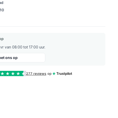
ad
/10
op
r van 08:00 tot 17:00 uur.
et ons op
277 reviews
op
Trustpilot