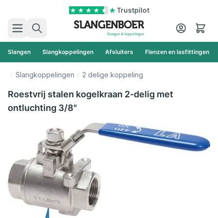
Ga naar de inhoud
Trustpilot
Zoek
Cart
Slangen
Slangkoppelingen
Afsluiters
Flenzen en lasfittingen
Slangkoppelingen
2 delige koppeling
Roestvrij stalen kogelkraan 2-delig met
ontluchting 3/8"