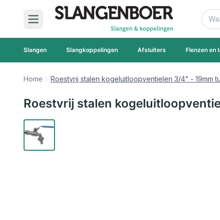
Ga naar de inhoud
Zoek
Slangen
Slangkoppelingen
Afsluiters
Flenzen en l
Home
Roestvrij stalen kogeluitloopventielen 3/4" - 19mm tu
Roestvrij stalen kogeluitloopventi