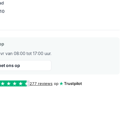
ad
/10
op
r van 08:00 tot 17:00 uur.
et ons op
277 reviews
op
Trustpilot