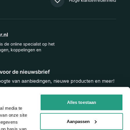
Hoge klanttevredenheid
.nl
is de online specialist op het
ngen, koppelingen en
n voor de nieuwsbrief
hoogte van aanbiedingen, nieuwe producten en meer!
Inschrijven
Alles toestaan
al media te
van onze site
Aanpassen
 gegevens
 op basis van