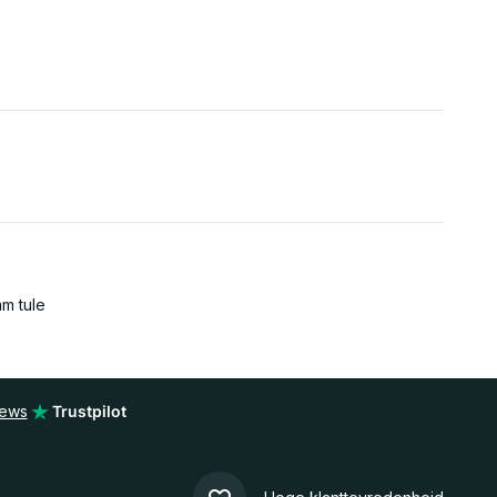
mm tule
iews
Trustpilot