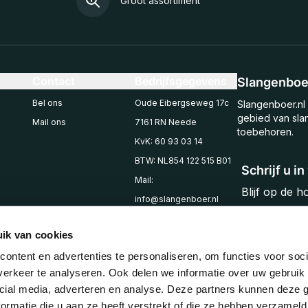
Groot assortiment
Contact
Bedrijfsgegevens
Slangenboer
Bel ons
Oude Eibergseweg 17c
Slangenboer.nl 
gebied van sla
Mail ons
7161 RN Neede
toebehoren.
KvK: 60 93 03 14
BTW: NL854 122 515 B01
Schrijf u i
Mail:
Blijf op de 
info@slangenboer.nl
Email
Tel: +31545294853
ik van cookies
ontent en advertenties te personaliseren, om functies voor soci
erkeer te analyseren. Ook delen we informatie over uw gebruik 
cial media, adverteren en analyse. Deze partners kunnen deze
ormatie die u aan ze heeft verstrekt of die ze hebben verzameld