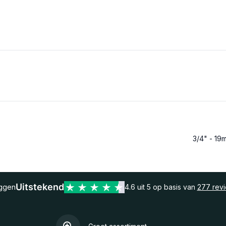
3/4" - 19
Uitstekend
eggen
4.6 uit 5 op basis van
277 rev