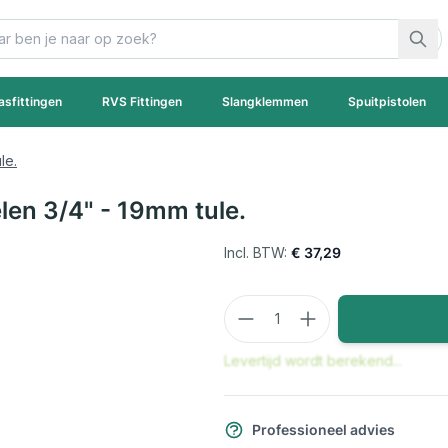
asfittingen
RVS Fittingen
Slangklemmen
Spuitpistolen
le.
elen 3/4" - 19mm tule.
€ 37,29
Aantal
Levertijd wordt berekend...
Professioneel advies