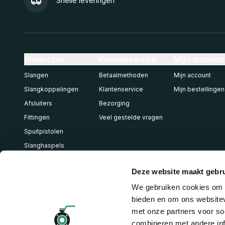
Snelle leveringen
Producten
Klantenservice
Mijn account
Slangen
Betaalmethoden
Mijn account
Slangkoppelingen
Klantenservice
Mijn bestellingen
Afsluiters
Bezorging
Fittingen
Veel gestelde vragen
Spuitpistolen
Slanghaspels
Pneumatiek
Deze website maakt gebru
We gebruiken cookies om c
bieden en om ons websitev
met onze partners voor so
combineren met andere inf