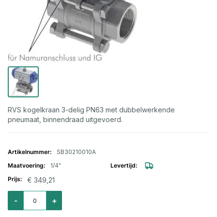
RVS kogelkraan 3-delig PN63 met dubbelwerkende
pneumaat, binnendraad uitgevoerd.
Gegroepeerde productitems
SB30210010A
1/4"
€ 349,21
Aantal voor RVS kogelkraan 3-delig incl. pneumaat dubbelwerkend 1/4" bi.
-
+