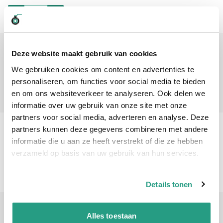
Aantal voor RVS kogelkraan 3-delig incl. pneumaat dubbelwerkend 1.1/2" bi
-
+
SB30210050A
Deze website maakt gebruik van cookies
2"
We gebruiken cookies om content en advertenties te
€ 674,65
personaliseren, om functies voor social media te bieden
Aantal voor RVS kogelkraan 3-delig incl. pneumaat dubbelwerkend 2" bi.d
en om ons websiteverkeer te analyseren. Ook delen we
-
+
informatie over uw gebruik van onze site met onze
partners voor social media, adverteren en analyse. Deze
SB30210065A
partners kunnen deze gegevens combineren met andere
2 1/2"
informatie die u aan ze heeft verstrekt of die ze hebben
verzameld op basis van uw gebruik van hun services.
€ 1.009,87
Aantal voor RVS kogelkraan 3-delig incl. pneumaat dubbelwerkend 2.1/2 D
-
+
Details tonen
SB3021007A
Alles toestaan
3"