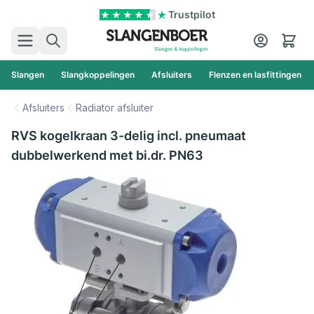
Ga naar de inhoud
Trustpilot
Zoek
Cart
Slangen
Slangkoppelingen
Afsluiters
Flenzen en lasfittingen
Afsluiters
Radiator afsluiter
RVS kogelkraan 3-delig incl. pneumaat
dubbelwerkend met bi.dr. PN63