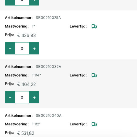
SB30210025A
1"
€ 436,83
Aantal voor RVS kogelkraan 3-delig incl. pneumaat dubbelwerkend 1" bi.dr
-
+
SB30210032A
1 1/4"
€ 464,22
Aantal voor RVS kogelkraan 3-delig incl. pneumaat dubbelwerkend 1.1/4" b
-
+
SB30210040A
1 1/2"
€ 531,82