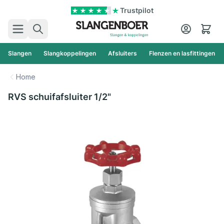
Ga naar de inhoud
Trustpilot
Zoek
Cart
Slangen
Slangkoppelingen
Afsluiters
Flenzen en lasfittingen
Home
RVS schuifafsluiter 1/2"