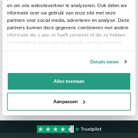
en om ons websiteverkeer te analyseren. Ook delen we
Snel naar
informatie over uw gebruik van onze site met onze
Meer informatie
partners voor social media, adverteren en analyse. Deze
partners kunnen deze gegevens combineren met andere
Meer informatie
informatie die u aan ze heeft verstrekt of die ze hebben
verzameld op basis van uw gebruik van hun services.
Maatvoering koppeling
1/2"
Details tonen
Vragen? Neem dan nu contact op
We zijn beschikbaar van ma t/m vr van 08:00 tot 17:00 uur.
Alles toestaan
Neem contact met ons op
Aanpassen
Trustpilot