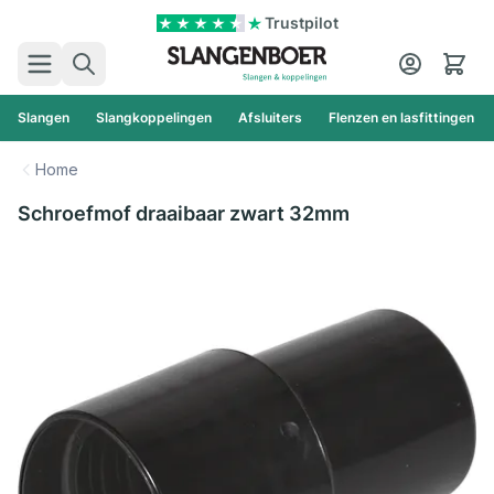
Ga naar de inhoud
Trustpilot
Zoek
Cart
Slangen
Slangkoppelingen
Afsluiters
Flenzen en lasfittingen
Home
Schroefmof draaibaar zwart 32mm