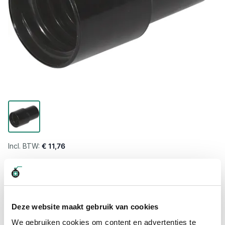
€ 11,76
Levertijd wordt berekend...
Professioneel advies
15.000 producten uit voorraad
Deze website maakt gebruik van cookies
Hoge klantbeoordelingen: 9/10
We gebruiken cookies om content en advertenties te