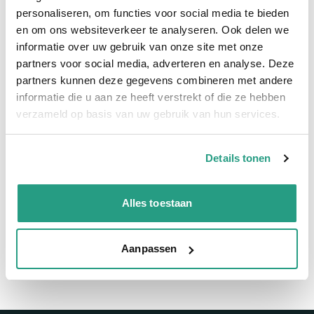
Snelle levering
personaliseren, om functies voor social media te bieden
en om ons websiteverkeer te analyseren. Ook delen we
informatie over uw gebruik van onze site met onze
Snel naar
partners voor social media, adverteren en analyse. Deze
Meer informatie
partners kunnen deze gegevens combineren met andere
informatie die u aan ze heeft verstrekt of die ze hebben
Meer informatie
verzameld op basis van uw gebruik van hun services.
Maatvoering koppeling
32mm
Details tonen
Vragen? Neem dan nu contact op
Alles toestaan
We zijn beschikbaar van ma t/m vr van 08:00 tot 17:00 uur.
Neem contact met ons op
Aanpassen