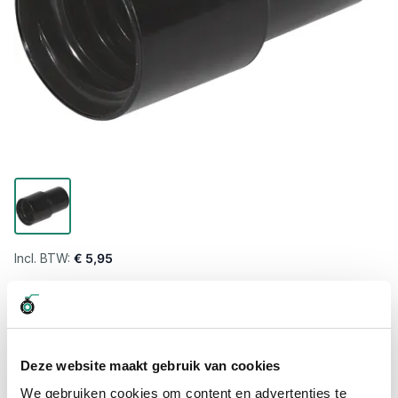
€ 5,95
Levertijd wordt berekend...
Professioneel advies
15.000 producten uit voorraad
Deze website maakt gebruik van cookies
Hoge klantbeoordelingen: 9/10
We gebruiken cookies om content en advertenties te