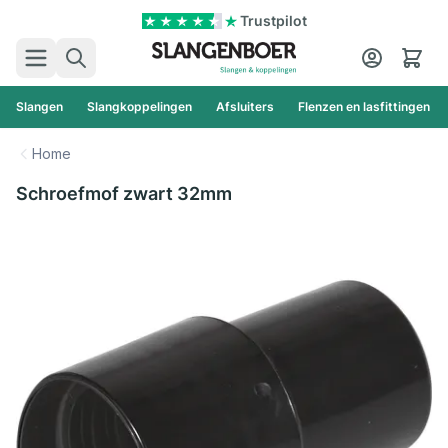
Ga naar de inhoud
Trustpilot
Zoek
Cart
Slangen
Slangkoppelingen
Afsluiters
Flenzen en lasfittingen
Home
Schroefmof zwart 32mm