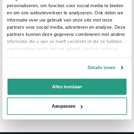
Snelle levering
personaliseren, om functies voor social media te bieden
en om ons websiteverkeer te analyseren. Ook delen we
informatie over uw gebruik van onze site met onze
Snel naar
partners voor social media, adverteren en analyse. Deze
Meer informatie
partners kunnen deze gegevens combineren met andere
informatie die u aan ze heeft verstrekt of die ze hebben
Meer informatie
verzameld op basis van uw gebruik van hun services.
Maatvoering koppeling
32mm
Details tonen
Vragen? Neem dan nu contact op
Alles toestaan
We zijn beschikbaar van ma t/m vr van 08:00 tot 17:00 uur.
Neem contact met ons op
Aanpassen