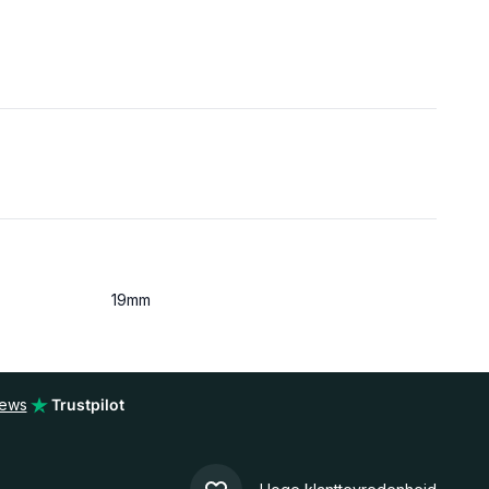
19mm
iews
Trustpilot