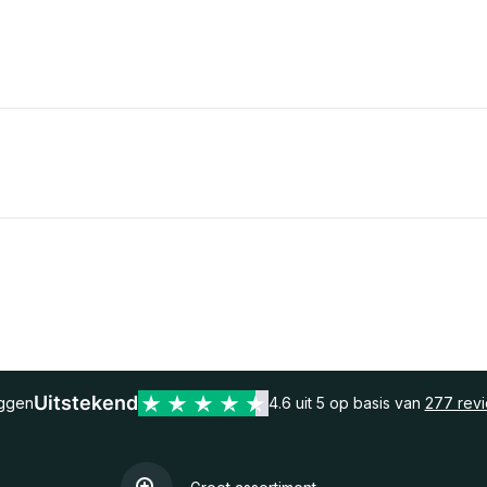
Uitstekend
eggen
4.6 uit 5 op basis van
277 rev