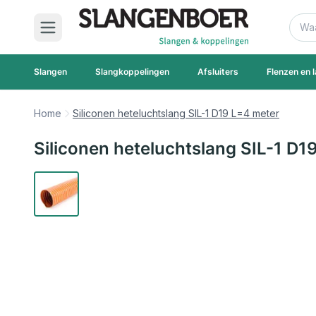
Ga naar de inhoud
Zoek
Slangen
Slangkoppelingen
Afsluiters
Flenzen en l
Home
Siliconen heteluchtslang SIL-1 D19 L=4 meter
Siliconen heteluchtslang SIL-1 D1