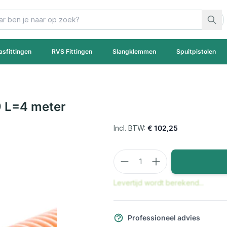
asfittingen
RVS Fittingen
Slangklemmen
Spuitpistolen
9 L=4 meter
€ 102,25
Aantal
Levertijd wordt berekend...
Professioneel advies