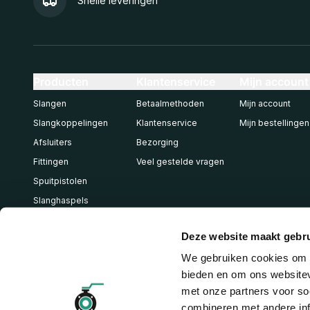
Snelle leveringen
Producten
Klantenservice
Mijn account
Slangen
Betaalmethoden
Mijn account
Slangkoppelingen
Klantenservice
Mijn bestellingen
Afsluiters
Bezorging
Fittingen
Veel gestelde vragen
Spuitpistolen
Slanghaspels
Pneumatiek
Deze website maakt gebru
We gebruiken cookies om c
bieden en om ons websitev
met onze partners voor so
combineren met andere inf