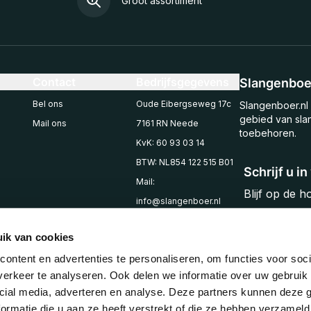
Groot assortiment
Contact
Bedrijfsgegevens
Slangenboer
Bel ons
Oude Eibergseweg 17c
Slangenboer.nl 
gebied van sla
Mail ons
7161 RN Neede
toebehoren.
KvK: 60 93 03 14
BTW: NL854 122 515 B01
Schrijf u i
Mail:
Blijf op de 
info@slangenboer.nl
Email
Tel: +31545294853
ik van cookies
ontent en advertenties te personaliseren, om functies voor soci
erkeer te analyseren. Ook delen we informatie over uw gebruik 
cial media, adverteren en analyse. Deze partners kunnen deze
ormatie die u aan ze heeft verstrekt of die ze hebben verzameld