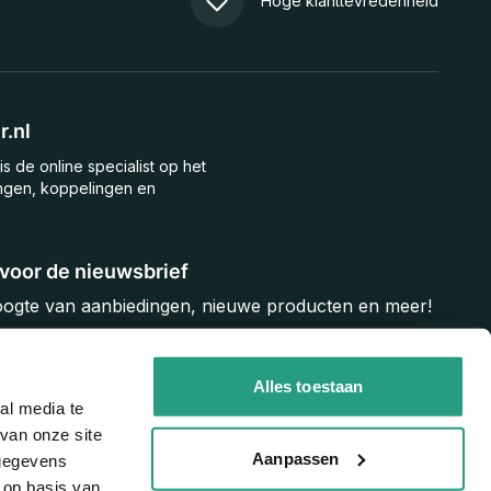
Hoge klanttevredenheid
.nl
is de online specialist op het
ngen, koppelingen en
n voor de nieuwsbrief
hoogte van aanbiedingen, nieuwe producten en meer!
Inschrijven
Alles toestaan
al media te
van onze site
Aanpassen
 gegevens
 op basis van