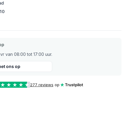
ad
/10
op
r van 08:00 tot 17:00 uur.
et ons op
277 reviews
op
Trustpilot