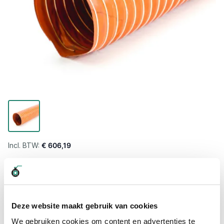
€ 606,19
Levertijd wordt berekend...
Professioneel advies
15.000 producten uit voorraad
Deze website maakt gebruik van cookies
Hoge klantbeoordelingen: 9/10
We gebruiken cookies om content en advertenties te