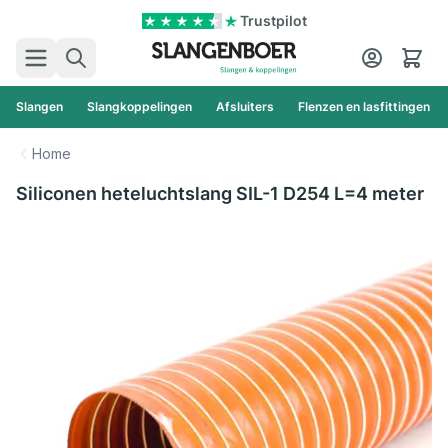
Ga naar de inhoud
Trustpilot
Zoek
Cart
Slangen
Slangkoppelingen
Afsluiters
Flenzen en lasfittingen
Home
Siliconen heteluchtslang SIL-1 D254 L=4 meter