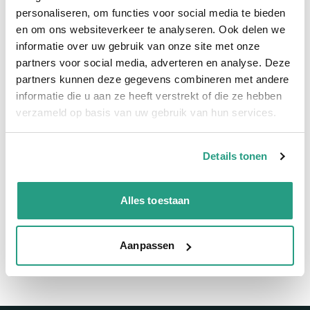
Snelle levering
personaliseren, om functies voor social media te bieden
en om ons websiteverkeer te analyseren. Ook delen we
informatie over uw gebruik van onze site met onze
Snel naar
partners voor social media, adverteren en analyse. Deze
Meer informatie
partners kunnen deze gegevens combineren met andere
informatie die u aan ze heeft verstrekt of die ze hebben
Meer informatie
verzameld op basis van uw gebruik van hun services.
Binnendiameter
254mm
Details tonen
Vragen? Neem dan nu contact op
Alles toestaan
We zijn beschikbaar van ma t/m vr van 08:00 tot 17:00 uur.
Neem contact met ons op
Aanpassen