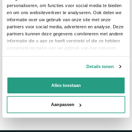
Snelle levering
personaliseren, om functies voor social media te bieden
en om ons websiteverkeer te analyseren. Ook delen we
informatie over uw gebruik van onze site met onze
Snel naar
partners voor social media, adverteren en analyse. Deze
Meer informatie
partners kunnen deze gegevens combineren met andere
informatie die u aan ze heeft verstrekt of die ze hebben
Meer informatie
verzameld op basis van uw gebruik van hun services.
Binnendiameter
90mm
Details tonen
Vragen? Neem dan nu contact op
Alles toestaan
We zijn beschikbaar van ma t/m vr van 08:00 tot 17:00 uur.
Neem contact met ons op
Aanpassen