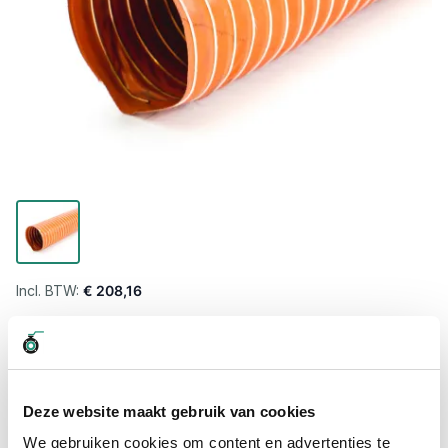
€ 208,16
Levertijd wordt berekend...
Professioneel advies
15.000 producten uit voorraad
Deze website maakt gebruik van cookies
Hoge klantbeoordelingen: 9/10
We gebruiken cookies om content en advertenties te