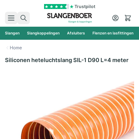
Ga naar de inhoud
Trustpilot
Zoek
Cart
Slangen
Slangkoppelingen
Afsluiters
Flenzen en lasfittingen
Home
Siliconen heteluchtslang SIL-1 D90 L=4 meter