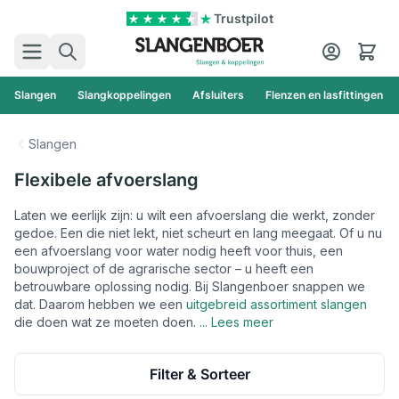
Ga naar de inhoud
Trustpilot
Zoek
Cart
Slangen
Slangkoppelingen
Afsluiters
Flenzen en lasfittingen
Slangen
Flexibele afvoerslang
Laten we eerlijk zijn: u wilt een afvoerslang die werkt, zonder
gedoe. Een die niet lekt, niet scheurt en lang meegaat. Of u nu
een afvoerslang voor water nodig heeft voor thuis, een
bouwproject of de agrarische sector – u heeft een
betrouwbare oplossing nodig. Bij Slangenboer snappen we
dat. Daarom hebben we een
uitgebreid assortiment slangen
die doen wat ze moeten doen.
... Lees meer
Filter & Sorteer