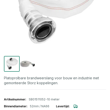
Platoprolbare brandweerslang voor bouw en industrie met
gemonteerde Storz koppelingen.
Gegroepeerde productitems
SB01511052-10 meter
52mm / NA66