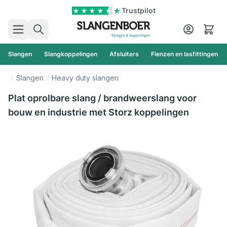
Ga naar de inhoud
Trustpilot
Zoek
Cart
Slangen
Slangkoppelingen
Afsluiters
Flenzen en lasfittingen
Slangen
Heavy duty slangen
Plat oprolbare slang / brandweerslang voor
bouw en industrie met Storz koppelingen