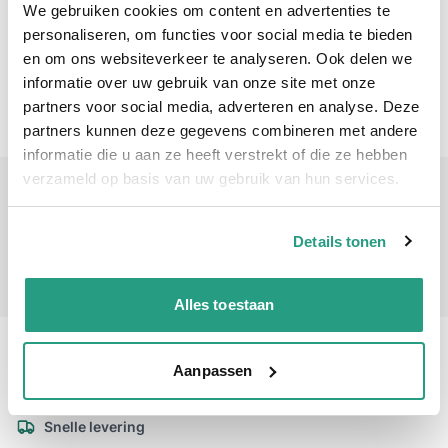
We gebruiken cookies om content en advertenties te
SB01511076-20 meter
personaliseren, om functies voor social media te bieden
76mm / NA89
en om ons websiteverkeer te analyseren. Ook delen we
€ 166,30
informatie over uw gebruik van onze site met onze
partners voor social media, adverteren en analyse. Deze
Aantal voor Plat oprolbare / brandweerslang voor bouw en industrie 76
-
+
partners kunnen deze gegevens combineren met andere
informatie die u aan ze heeft verstrekt of die ze hebben
verzameld op basis van uw gebruik van hun services.
SB01511076-30 meter
76mm / NA89
€ 256,68
Details tonen
Aantal voor Plat oprolbare / brandweerslang voor bouw en industrie 76
-
+
Alles toestaan
Professioneel advies
Aanpassen
15.000 producten uit voorraad
Hoge klantbeoordelingen: 9/10
Snelle levering