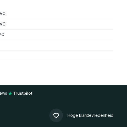
PVC
PVC
0ºC
iews
Trustpilot
Hoge klanttevredenheid