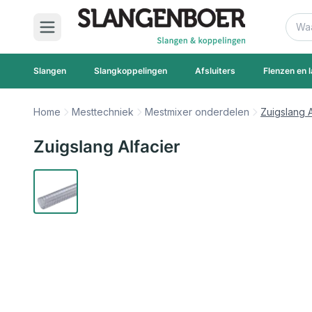
Ga naar de inhoud
Zoek
Slangen
Slangkoppelingen
Afsluiters
Flenzen en l
Home
Mesttechniek
Mestmixer onderdelen
Zuigslang A
Zuigslang Alfacier