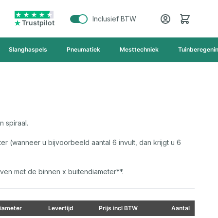
Cart
Inclusief BTW
Trustpilot
Slanghaspels
Pneumatiek
Mesttechniek
Tuinberegeni
n spiraal.
er (wanneer u bijvoorbeeld aantal 6 invult, dan krijgt u 6
en met de binnen x buitendiameter**.
iameter
Levertijd
Prijs incl BTW
Aantal