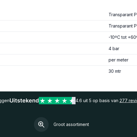
Transparant 
Transparant 
-10ºC tot +6
4 bar
per meter
30 mtr
Uitstekend
eggen
4.6 uit 5 op basis van
277 rev
Groot assortiment