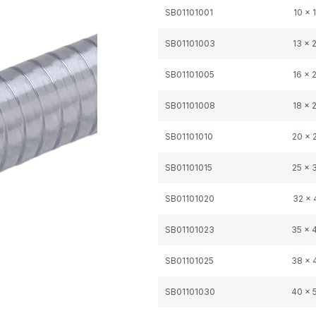
Gegroepeerde productitems
SB01101001
10 x
SB01101003
13 x
SB01101005
16 x
SB01101008
18 x
SB01101010
20 x
SB01101015
25 x
SB01101020
32 x
SB01101023
35 x
SB01101025
38 x
SB01101030
40 x