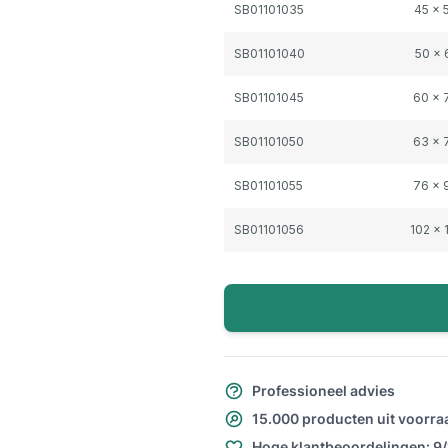
SB01101035
45 x
SB01101040
50 x
SB01101045
60 x
SB01101050
63 x
SB01101055
76 x
SB01101056
102 x
Professioneel advies
15.000 producten uit voorra
Hoge klantbeoordelingen: 9