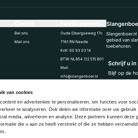
Contact
Bedrijfsgegevens
Slangenboer
Bel ons
Oude Eibergseweg 17c
Slangenboer.nl 
gebied van sla
Mail ons
7161 RN Neede
toebehoren.
KvK: 60 93 03 14
BTW: NL854 122 515 B01
Schrijf u i
Mail:
Blijf op de 
info@slangenboer.nl
Email
Tel: +31545294853
ik van cookies
ontent en advertenties te personaliseren, om functies voor soci
erkeer te analyseren. Ook delen we informatie over uw gebruik 
cial media, adverteren en analyse. Deze partners kunnen deze
ormatie die u aan ze heeft verstrekt of die ze hebben verzameld
es.