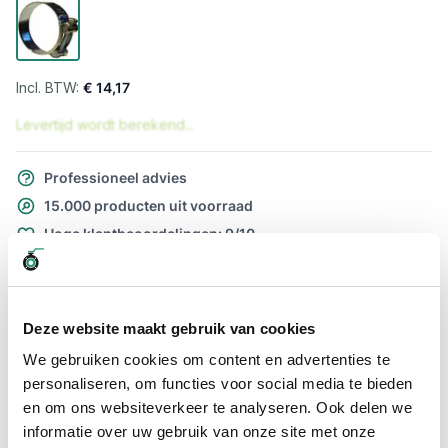
€ 14,17
Levertijd wordt berekend...
Professioneel advies
15.000 producten uit voorraad
Hoge klantbeoordelingen: 9/10
Snelle levering
Snel naar
Deze website maakt gebruik van cookies
Meer informatie
We gebruiken cookies om content en advertenties te
personaliseren, om functies voor social media te bieden
Meer informatie
en om ons websiteverkeer te analyseren. Ook delen we
informatie over uw gebruik van onze site met onze
Maatvoering koppeling
122 x 130mm / M8