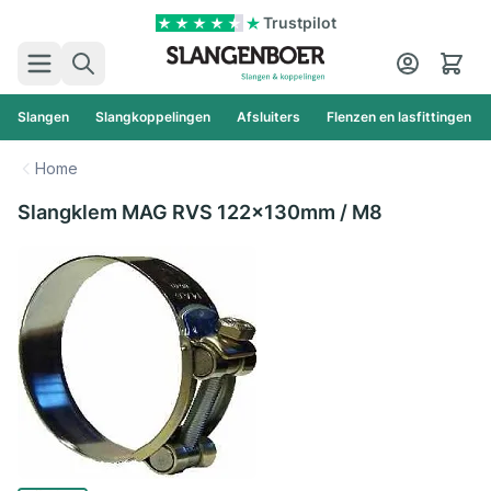
Ga naar de inhoud
Trustpilot
Zoek
Cart
Slangen
Slangkoppelingen
Afsluiters
Flenzen en lasfittingen
Home
Slangklem MAG RVS 122x130mm / M8