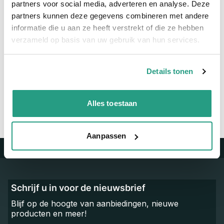
partners voor social media, adverteren en analyse. Deze
Materiaal
RVS
partners kunnen deze gegevens combineren met andere
informatie die u aan ze heeft verstrekt of die ze hebben
verzameld op basis van uw gebruik van hun services.
Vragen? Neem dan nu contact op
We zijn beschikbaar van ma t/m vr van 08:00 tot 17:00 uur.
Details tonen
Neem contact met ons op
Alles toestaan
Aanpassen
Trustpilot
Schrijf u in voor de nieuwsbrief
Blijf op de hoogte van aanbiedingen, nieuwe
producten en meer!