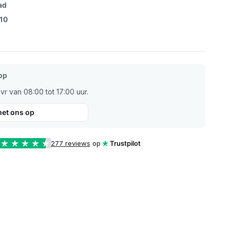
ad
/10
op
r van 08:00 tot 17:00 uur.
et ons op
277 reviews
op
Trustpilot