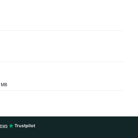
/ M8
iews
Trustpilot