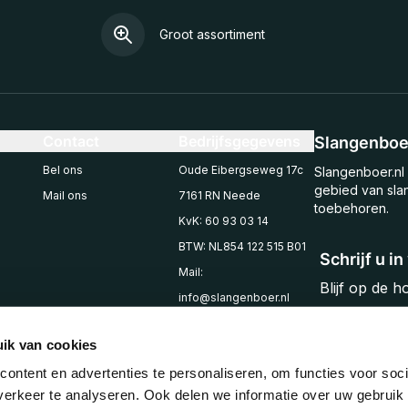
Groot assortiment
Contact
Bedrijfsgegevens
Slangenboer
Bel ons
Oude Eibergseweg 17c
Slangenboer.nl 
gebied van sla
Mail ons
7161 RN Neede
toebehoren.
KvK: 60 93 03 14
BTW: NL854 122 515 B01
Schrijf u i
Mail:
Blijf op de 
info@slangenboer.nl
Email
Tel: +31545294853
ik van cookies
ontent en advertenties te personaliseren, om functies voor soci
erkeer te analyseren. Ook delen we informatie over uw gebruik 