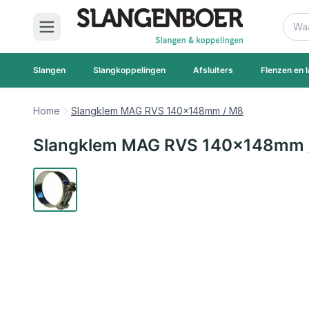
Ga naar de inhoud
Zoek
Slangen
Slangkoppelingen
Afsluiters
Flenzen en l
Home
Slangklem MAG RVS 140x148mm / M8
Slangklem MAG RVS 140x148mm 