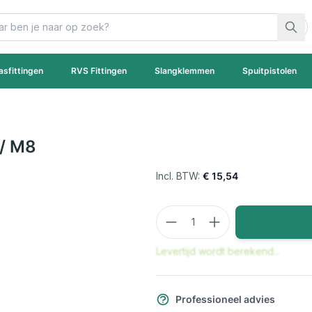
asfittingen
RVS Fittingen
Slangklemmen
Spuitpistolen
/ M8
€ 15,54
Aantal
Levertijd wordt berekend...
Professioneel advies