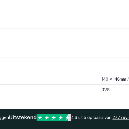
140 x 148mm 
RVS
Uitstekend
eggen
4.6 uit 5 op basis van
277 rev