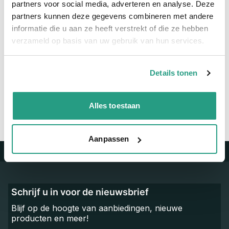
partners voor social media, adverteren en analyse. Deze
Materiaal
RVS
partners kunnen deze gegevens combineren met andere
informatie die u aan ze heeft verstrekt of die ze hebben
verzameld op basis van uw gebruik van hun services.
Vragen? Neem dan nu contact op
We zijn beschikbaar van ma t/m vr van 08:00 tot 17:00 uur.
Details tonen
Neem contact met ons op
Alles toestaan
Aanpassen
Trustpilot
Schrijf u in voor de nieuwsbrief
Blijf op de hoogte van aanbiedingen, nieuwe
producten en meer!