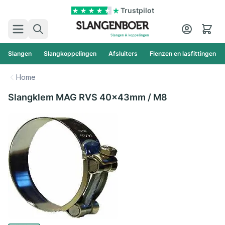
Ga naar de inhoud
Trustpilot
Zoek
Cart
Slangen
Slangkoppelingen
Afsluiters
Flenzen en lasfittingen
Home
Slangklem MAG RVS 40x43mm / M8