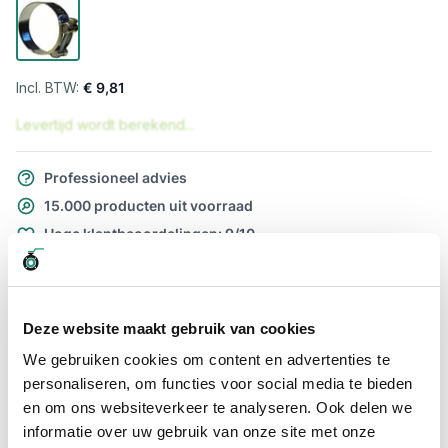
€ 9,81
Levertijd wordt berekend...
Professioneel advies
15.000 producten uit voorraad
Hoge klantbeoordelingen: 9/10
Snelle levering
Snel naar
Deze website maakt gebruik van cookies
Meer informatie
We gebruiken cookies om content en advertenties te
personaliseren, om functies voor social media te bieden
Meer informatie
en om ons websiteverkeer te analyseren. Ook delen we
informatie over uw gebruik van onze site met onze
Maatvoering koppeling
40 x 43mm / M8