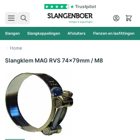
Ga naar de inhoud
Trustpilot
Zoek
Cart
Slangen
Slangkoppelingen
Afsluiters
Flenzen en lasfittingen
Home
Slangklem MAG RVS 74x79mm / M8