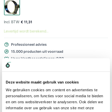
€ 11,31
Levertijd wordt berekend...
Professioneel advies
15.000 producten uit voorraad
Hoge klantbeoordelingen: 9/10
Snelle levering
Snel naar
Deze website maakt gebruik van cookies
Meer informatie
We gebruiken cookies om content en advertenties te
personaliseren, om functies voor social media te bieden
Meer informatie
en om ons websiteverkeer te analyseren. Ook delen we
informatie over uw gebruik van onze site met onze
Maatvoering koppeling
74 x 79mm / M8