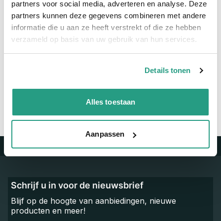
partners voor social media, adverteren en analyse. Deze
Materiaal
RVS
partners kunnen deze gegevens combineren met andere
informatie die u aan ze heeft verstrekt of die ze hebben
verzameld op basis van uw gebruik van hun services.
Vragen? Neem dan nu contact op
We zijn beschikbaar van ma t/m vr van 08:00 tot 17:00 uur.
Details tonen
Neem contact met ons op
Alles toestaan
Aanpassen
Trustpilot
Schrijf u in voor de nieuwsbrief
Blijf op de hoogte van aanbiedingen, nieuwe
producten en meer!