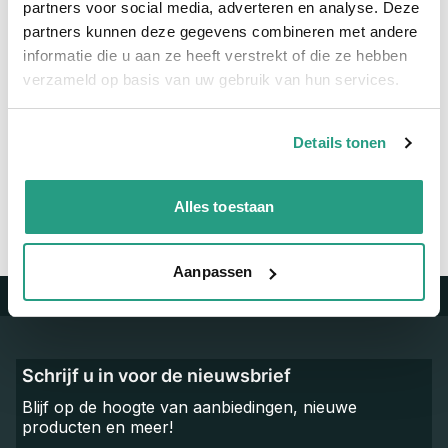
partners voor social media, adverteren en analyse. Deze
Materiaal
RVS
partners kunnen deze gegevens combineren met andere
informatie die u aan ze heeft verstrekt of die ze hebben
verzameld op basis van uw gebruik van hun services.
Vragen? Neem dan nu contact op
We zijn beschikbaar van ma t/m vr van 08:00 tot 17:00 uur.
Details tonen
Neem contact met ons op
Alles toestaan
Aanpassen
Trustpilot
Schrijf u in voor de nieuwsbrief
Blijf op de hoogte van aanbiedingen, nieuwe
producten en meer!