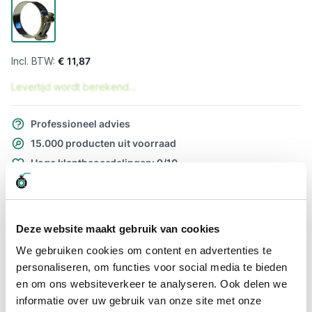
€ 11,87
Levertijd wordt berekend...
Professioneel advies
15.000 producten uit voorraad
Hoge klantbeoordelingen: 9/10
Snelle levering
Snel naar
Deze website maakt gebruik van cookies
Meer informatie
We gebruiken cookies om content en advertenties te
personaliseren, om functies voor social media te bieden
Meer informatie
en om ons websiteverkeer te analyseren. Ook delen we
informatie over uw gebruik van onze site met onze
Maatvoering koppeling
92 x 97mm / M8