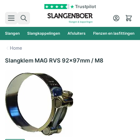
Ga naar de inhoud
Trustpilot
Zoek
Cart
Slangen
Slangkoppelingen
Afsluiters
Flenzen en lasfittingen
Home
Slangklem MAG RVS 92x97mm / M8