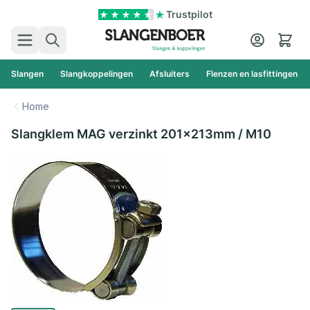
Ga naar de inhoud
Trustpilot
Zoek
Cart
Slangen
Slangkoppelingen
Afsluiters
Flenzen en lasfittingen
Home
Slangklem MAG verzinkt 201x213mm / M10