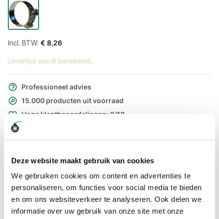
€ 8,26
Levertijd wordt berekend...
Professioneel advies
15.000 producten uit voorraad
Hoge klantbeoordelingen: 9/10
Snelle levering
Snel naar
Deze website maakt gebruik van cookies
Meer informatie
We gebruiken cookies om content en advertenties te
personaliseren, om functies voor social media te bieden
Meer informatie
en om ons websiteverkeer te analyseren. Ook delen we
informatie over uw gebruik van onze site met onze
Maatvoering koppeling
201 x 213mm / M10