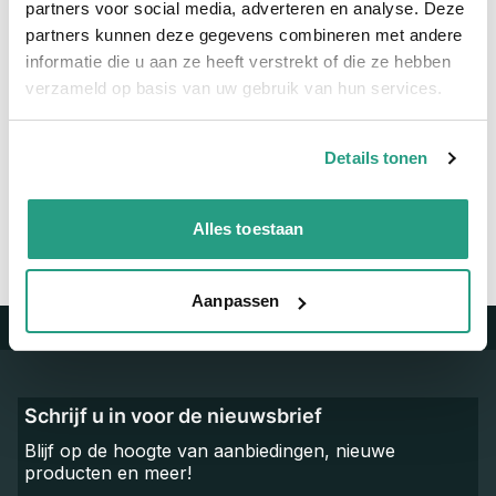
partners voor social media, adverteren en analyse. Deze
Materiaal
Verzinkt
partners kunnen deze gegevens combineren met andere
informatie die u aan ze heeft verstrekt of die ze hebben
verzameld op basis van uw gebruik van hun services.
Vragen? Neem dan nu contact op
We zijn beschikbaar van ma t/m vr van 08:00 tot 17:00 uur.
Details tonen
Neem contact met ons op
Alles toestaan
Aanpassen
Trustpilot
Schrijf u in voor de nieuwsbrief
Blijf op de hoogte van aanbiedingen, nieuwe
producten en meer!