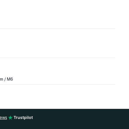
m / M6
iews
Trustpilot