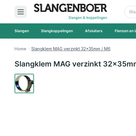
Ga naar de inhoud
Zoek
Slangen
Slangkoppelingen
Afsluiters
Flenzen en l
Home
Slangklem MAG verzinkt 32x35mm / M6
Slangklem MAG verzinkt 32x35m