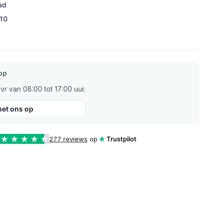
ad
/10
op
r van 08:00 tot 17:00 uur.
et ons op
277 reviews
op
Trustpilot