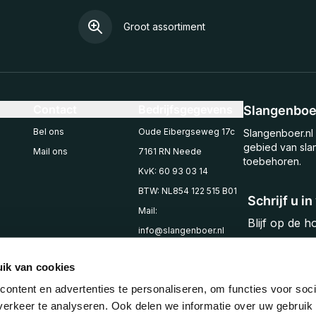
Groot assortiment
Contact
Bedrijfsgegevens
Slangenboer
Bel ons
Oude Eibergseweg 17c
Slangenboer.nl 
gebied van sla
Mail ons
7161 RN Neede
toebehoren.
KvK: 60 93 03 14
BTW: NL854 122 515 B01
Schrijf u i
Mail:
Blijf op de 
info@slangenboer.nl
Email
Tel: +31545294853
ik van cookies
ontent en advertenties te personaliseren, om functies voor soci
erkeer te analyseren. Ook delen we informatie over uw gebruik 