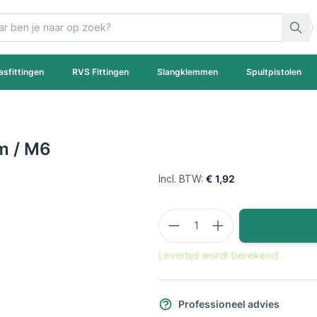
asfittingen
RVS Fittingen
Slangklemmen
Spuitpistolen
m / M6
€ 1,92
Aantal
Levertijd wordt berekend...
Professioneel advies