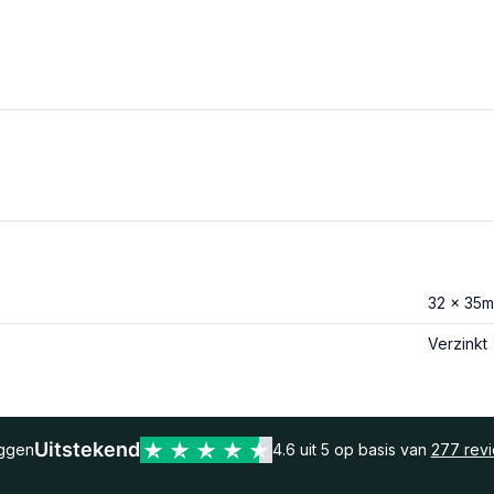
32 x 35m
Verzinkt
Uitstekend
eggen
4.6 uit 5 op basis van
277 rev