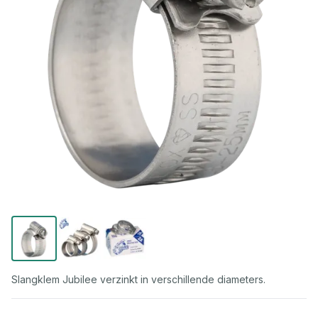
Slangklem Jubilee verzinkt in verschillende diameters.
Gegroepeerde productitems