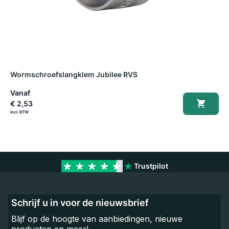
Wormschroefslangklem Jubilee RVS
S
Vanaf
V
€ 2,53
€
Trustpilot
Schrijf u in voor de nieuwsbrief
Blijf op de hoogte van aanbiedingen, nieuwe