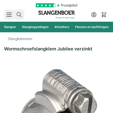
Ga naar de inhoud
Trustpilot
Zoek
Cart
Slangen
Slangkoppelingen
Afsluiters
Flenzen en lasfittingen
Slangklemmen
Wormschroefslangklem Jubilee verzinkt