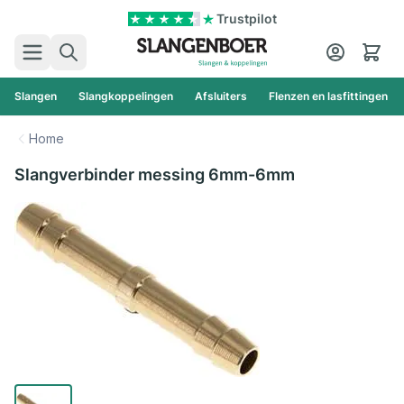
Ga naar de inhoud
Trustpilot
Zoek
Cart
Slangen
Slangkoppelingen
Afsluiters
Flenzen en lasfittingen
Home
Slangverbinder messing 6mm-6mm