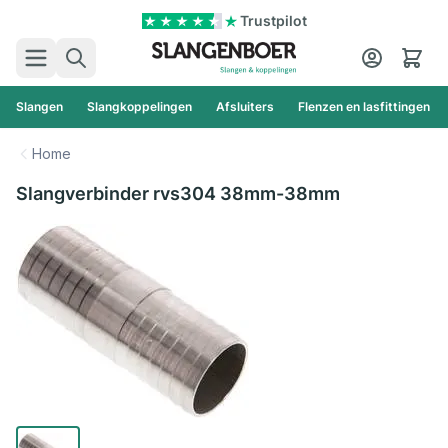
Ga naar de inhoud
Trustpilot
Zoek
Cart
Slangen
Slangkoppelingen
Afsluiters
Flenzen en lasfittingen
Home
Slangverbinder rvs304 38mm-38mm