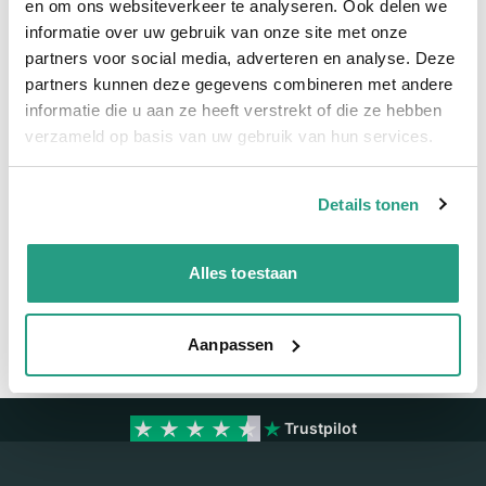
en om ons websiteverkeer te analyseren. Ook delen we
Meer informatie
informatie over uw gebruik van onze site met onze
Maatvoering koppeling
38mm
partners voor social media, adverteren en analyse. Deze
partners kunnen deze gegevens combineren met andere
Materiaal
RVS
informatie die u aan ze heeft verstrekt of die ze hebben
Verkoopeenheid
Per stuk
verzameld op basis van uw gebruik van hun services.
Details tonen
Vragen? Neem dan nu contact op
We zijn beschikbaar van ma t/m vr van 08:00 tot 17:00 uur.
Alles toestaan
Neem contact met ons op
Aanpassen
Trustpilot