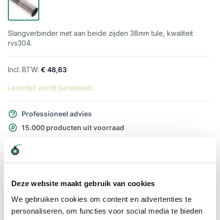
Slangverbinder met aan beide zijden 38mm tule, kwaliteit
rvs304.
€ 48,63
Levertijd wordt berekend...
Professioneel advies
15.000 producten uit voorraad
Hoge klantbeoordelingen: 9/10
Snelle levering
Snel naar
Deze website maakt gebruik van cookies
Meer informatie
We gebruiken cookies om content en advertenties te
personaliseren, om functies voor social media te bieden