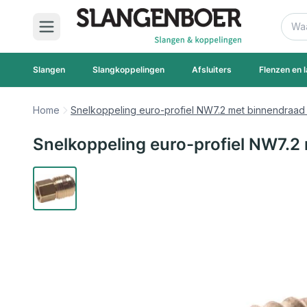
Ga naar de inhoud
Zoek
Slangen
Slangkoppelingen
Afsluiters
Flenzen en l
Home
Snelkoppeling euro-profiel NW7.2 met binnendraad 
Snelkoppeling euro-profiel NW7.2