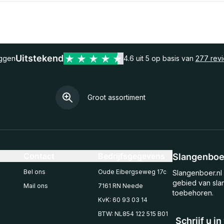
Uitstekend
eggen
4.6 uit 5 op basis van
277 rev
Groot assortiment
Contact
Bedrijfsgegevens
Slangenboer
Bel ons
Oude Eibergseweg 17c
Slangenboer.nl 
gebied van sla
Mail ons
7161 RN Neede
toebehoren.
KvK: 60 93 03 14
BTW: NL854 122 515 B01
Schrijf u i