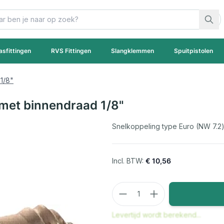
asfittingen
RVS Fittingen
Slangklemmen
Spuitpistolen
1/8"
 met binnendraad 1/8"
Snelkoppeling type Euro (NW 7.2)
€ 10,56
Aantal
Levertijd wordt berekend...