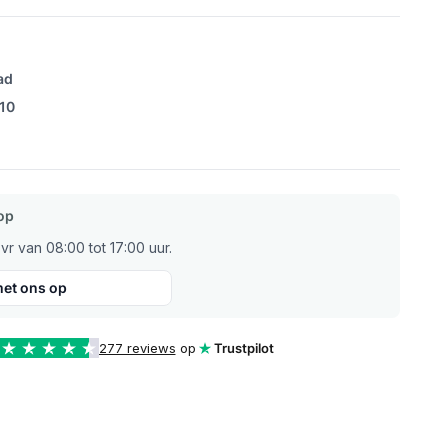
ad
/10
op
r van 08:00 tot 17:00 uur.
et ons op
277 reviews
op
Trustpilot