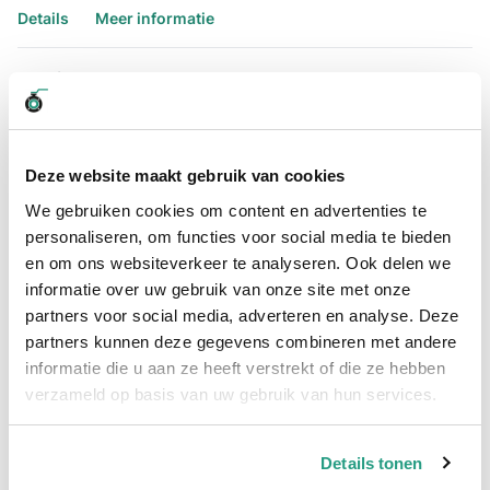
Details
Meer informatie
Details
RVS SOK 3/4" bestellen?
Sok RVS nr. 270 binnendraad 3/4" is voorzien van een
Deze website maakt gebruik van cookies
doorlopende BSP binnendraad en wordt ook wel een RVS
lassok 3/4" genoemd.
We gebruiken cookies om content en advertenties te
De sok RVS 3/4" is van kwaliteit RVS316 en heeft een max.
personaliseren, om functies voor social media te bieden
werkdruk van 10 bar. Naast de sok rvs 3/4" is de sok ook
en om ons websiteverkeer te analyseren. Ook delen we
verkrijgbaar in andere
maatvoeringen
.
informatie over uw gebruik van onze site met onze
Sok RVS nr. 270 binnendraad 3/4" – Technische informatie
partners voor social media, adverteren en analyse. Deze
partners kunnen deze gegevens combineren met andere
Maatvoering:3/4"
informatie die u aan ze heeft verstrekt of die ze hebben
Draadsoort: BSPP (parallel) gasdraad
verzameld op basis van uw gebruik van hun services.
Werkdruk: 10 bar (150 LBS)
Materiaal: RVS316
Vragen over het assortiment RVS sokken of het RVS fitwerk
Details tonen
assortiment? Neem dan contact op met één van onze