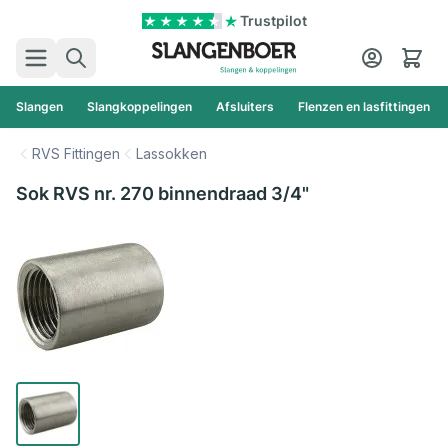
Ga naar de inhoud
Trustpilot
Zoek
Cart
Slangen
Slangkoppelingen
Afsluiters
Flenzen en lasfittingen
RVS Fittingen
Lassokken
Sok RVS nr. 270 binnendraad 3/4"