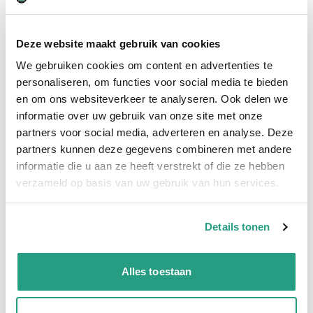
Hoge klantbeoordelingen: 9/10
Snelle levering
Deze website maakt gebruik van cookies
We gebruiken cookies om content en advertenties te
Snel naar
personaliseren, om functies voor social media te bieden
Details
Plus- en minpunten
Meer informatie
en om ons websiteverkeer te analyseren. Ook delen we
informatie over uw gebruik van onze site met onze
Details
partners voor social media, adverteren en analyse. Deze
partners kunnen deze gegevens combineren met andere
Sproeier euro en 671 messing 20mm. tule nozzle 7mm
informatie die u aan ze heeft verstrekt of die ze hebben
verzameld op basis van uw gebruik van hun services.
Plus- en minpunten
Euro-sproeiers
Details tonen
Meer informatie
Alles toestaan
Binnendiameter
25mm