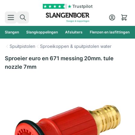
Ga naar de inhoud
Trustpilot
Zoek
Cart
Slangen
Slangkoppelingen
Afsluiters
Flenzen en lasfittingen
Spuitpistolen
Sproeikoppen & spuitpistolen water
Sproeier euro en 671 messing 20mm. tule
nozzle 7mm