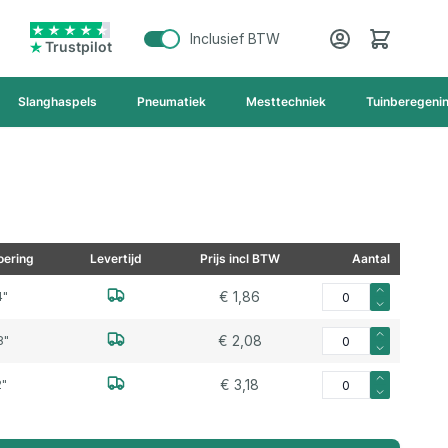
Cart
Inclusief BTW
Trustpilot
Slanghaspels
Pneumatiek
Mesttechniek
Tuinberegeni
ering
Levertijd
Prijs incl BTW
Aantal
Aantal voor steker e
€ 1,86
4"
Aantal voor steker e
€ 2,08
8"
Aantal voor steker eu
€ 3,18
2"