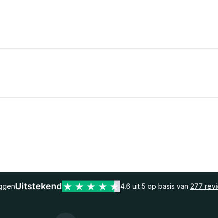
Uitstekend
eggen
4.6 uit 5 op basis van
277 rev