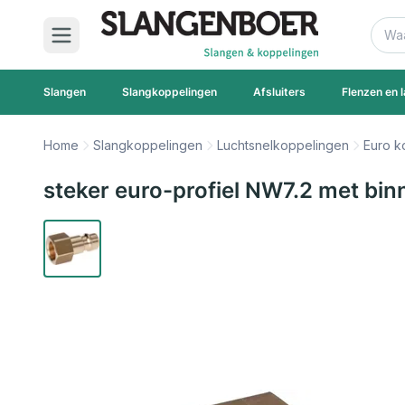
Ga naar de inhoud
Zoek
Slangen
Slangkoppelingen
Afsluiters
Flenzen en l
Home
Slangkoppelingen
Luchtsnelkoppelingen
Euro k
steker euro-profiel NW7.2 met bi