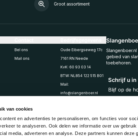
Groot assortiment
Contact
Bedrijfsgegevens
Slangenboer
Bel ons
Oude Eibergseweg 17c
Slangenboer.nl 
gebied van sla
Mail ons
7161 RN Neede
toebehoren.
KvK: 60 93 03 14
BTW: NL854 122 515 B01
Schrijf u i
Mail:
Blijf op de 
info@slangenboer.nl
Email
Tel: +31545294853
ik van cookies
ontent en advertenties te personaliseren, om functies voor soci
erkeer te analyseren. Ook delen we informatie over uw gebruik 
cial media, adverteren en analyse. Deze partners kunnen deze