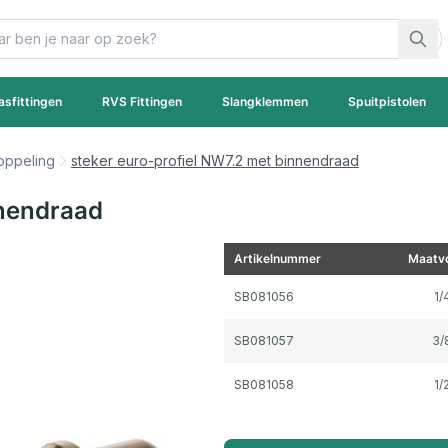
asfittingen
RVS Fittingen
Slangklemmen
Spuitpistolen
oppeling
steker euro-profiel NW7.2 met binnendraad
nnendraad
Artikelnummer
Maatvo
Gegroepeerde productitems
SB081056
1/
SB081057
3/
SB081058
1/