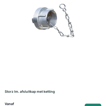
Storz lm. afsluitkap met ketting
P
Vanaf
V