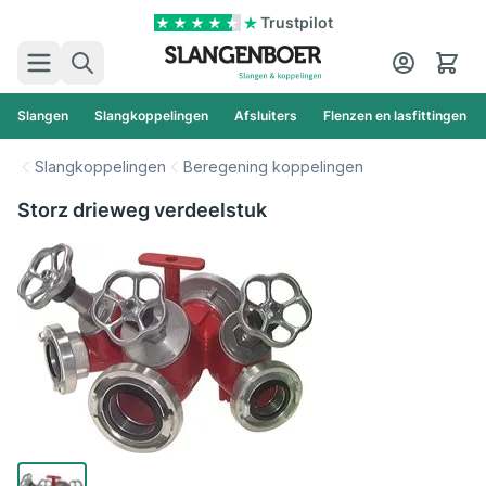
Ga naar de inhoud
Trustpilot
Zoek
Cart
Slangen
Slangkoppelingen
Afsluiters
Flenzen en lasfittingen
Slangkoppelingen
Beregening koppelingen
Storz drieweg verdeelstuk