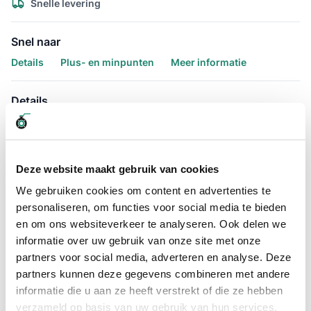
Snelle levering
Snel naar
Details
Plus- en minpunten
Meer informatie
Details
Storz drieweg verdeelstuk met afsluitbare kraan. Dit type
wordt ook brandkraan verdeelstuk genoemd. De Storz
koppeling is eenvoudig individueel af te sluiten met de
spindelafsluiter.
Ook in RVS leverbaar op aanvraag!
Deze website maakt gebruik van cookies
We gebruiken cookies om content en advertenties te
Plus- en minpunten
personaliseren, om functies voor social media te bieden
Afsluitbaar
en om ons websiteverkeer te analyseren. Ook delen we
informatie over uw gebruik van onze site met onze
Snelle verbindingen
partners voor social media, adverteren en analyse. Deze
Hoge kwaliteit
partners kunnen deze gegevens combineren met andere
informatie die u aan ze heeft verstrekt of die ze hebben
Meer informatie
verzameld op basis van uw gebruik van hun services.