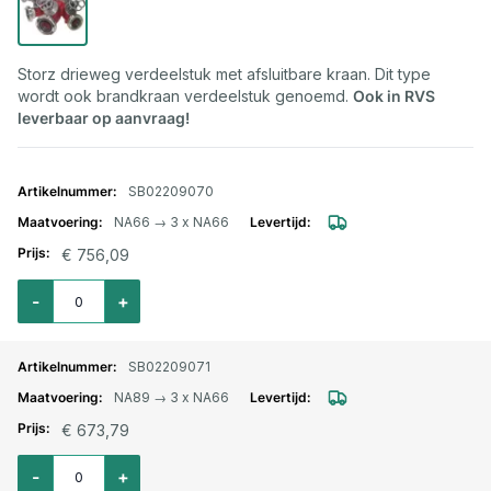
Storz drieweg verdeelstuk met afsluitbare kraan. Dit type
wordt ook brandkraan verdeelstuk genoemd.
Ook in RVS
leverbaar op aanvraag!
Gegroepeerde productitems
SB02209070
NA66 → 3 x NA66
€ 756,09
Aantal voor Storz verdeler NA66 → 3 x NA66
-
+
SB02209071
NA89 → 3 x NA66
€ 673,79
Aantal voor Storz verdeler NA89 → 3 x NA66
-
+