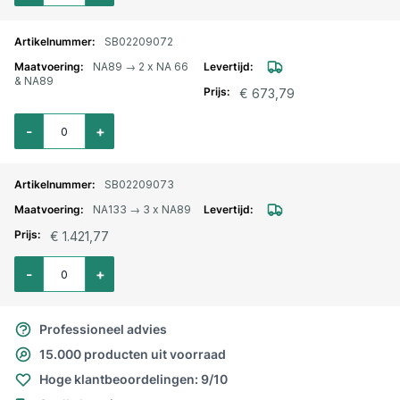
SB02209072
NA89 → 2 x NA 66
& NA89
€ 673,79
Aantal voor Storz verdeler NA89 → 2 x NA66 & NA89
-
+
SB02209073
NA133 → 3 x NA89
€ 1.421,77
Aantal voor Storz verdeler NA133 → 3 x NA89
-
+
Professioneel advies
15.000 producten uit voorraad
Hoge klantbeoordelingen: 9/10