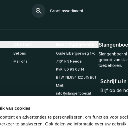
Groot assortiment
Contact
Bedrijfsgegevens
Slangenboer
Bel ons
Oude Eibergseweg 17c
Slangenboer.nl 
gebied van sla
Mail ons
7161 RN Neede
toebehoren.
KvK: 60 93 03 14
BTW: NL854 122 515 B01
Schrijf u i
Mail:
Blijf op de 
info@slangenboer.nl
Email
Tel: +31545294853
ik van cookies
ontent en advertenties te personaliseren, om functies voor soci
erkeer te analyseren. Ook delen we informatie over uw gebruik 