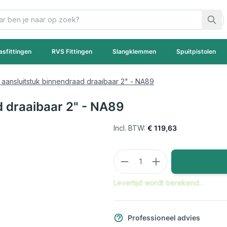
asfittingen
RVS Fittingen
Slangklemmen
Spuitpistolen
. aansluitstuk binnendraad draaibaar 2" - NA89
d draaibaar 2" - NA89
€ 119,63
Aantal
Levertijd wordt berekend...
Professioneel advies