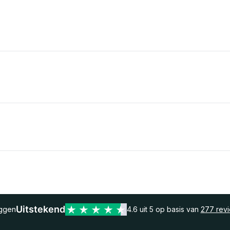
Uitstekend
eggen
4.6 uit 5 op basis van
277 rev