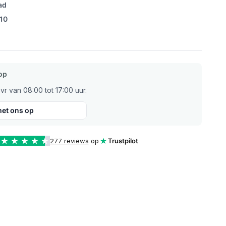
ad
/10
op
r van 08:00 tot 17:00 uur.
et ons op
277 reviews
op
Trustpilot