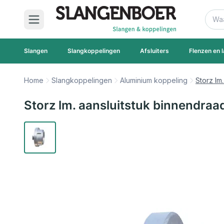
Ga naar de inhoud
Zoek
Slangen
Slangkoppelingen
Afsluiters
Flenzen en l
Home
Slangkoppelingen
Aluminium koppeling
Storz lm
Storz lm. aansluitstuk binnendraa