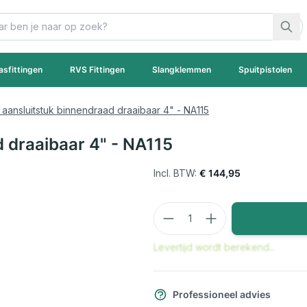
asfittingen
RVS Fittingen
Slangklemmen
Spuitpistolen
. aansluitstuk binnendraad draaibaar 4" - NA115
d draaibaar 4" - NA115
€ 144,95
Aantal
Levertijd wordt berekend...
Professioneel advies