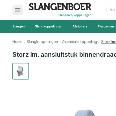
Ga naar de inhoud
Zoek
Slangen
Slangkoppelingen
Afsluiters
Flenzen en l
Home
Slangkoppelingen
Aluminium koppeling
Storz lm
Storz lm. aansluitstuk binnendraa