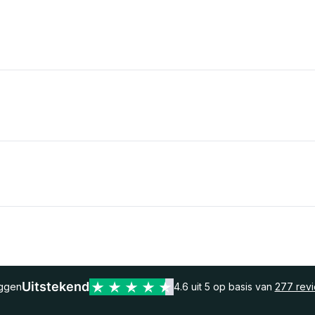
Uitstekend
eggen
4.6 uit 5 op basis van
277 rev