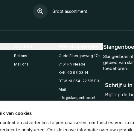
Groot assortiment
Contact
Bedrijfsgegevens
Slangenboer
Bel ons
Oude Eibergseweg 17c
Slangenboer.nl 
gebied van sla
Mail ons
7161 RN Neede
toebehoren.
KvK: 60 93 03 14
BTW: NL854 122 515 B01
Schrijf u i
Mail:
Blijf op de 
info@slangenboer.nl
Email
Tel: +31545294853
ik van cookies
ontent en advertenties te personaliseren, om functies voor soci
erkeer te analyseren. Ook delen we informatie over uw gebruik 