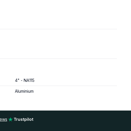
4" - NA115
Aluminium
iews
Trustpilot