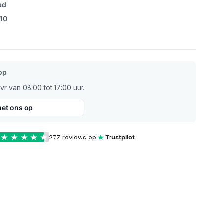
ad
/10
op
r van 08:00 tot 17:00 uur.
et ons op
277 reviews
op
Trustpilot