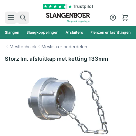
Ga naar de inhoud
Trustpilot
Zoek
Cart
Slangen
Slangkoppelingen
Afsluiters
Flenzen en lasfittingen
Mesttechniek
Mestmixer onderdelen
Storz lm. afsluitkap met ketting 133mm