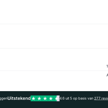
Uitstekend
eggen
4.6 uit 5 op basis van
277 rev