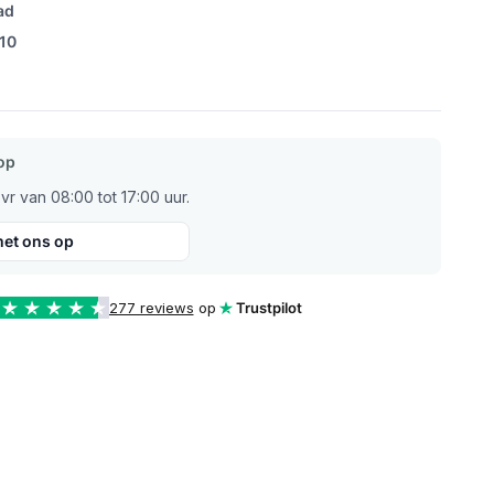
ad
/10
op
r van 08:00 tot 17:00 uur.
et ons op
277 reviews
op
Trustpilot