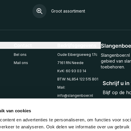
Groot assortiment
Contact
Bedrijfsgegevens
Slangenboer
Bel ons
Oude Eibergseweg 17c
Slangenboer.nl 
gebied van sla
Mail ons
7161 RN Neede
toebehoren.
KvK: 60 93 03 14
BTW: NL854 122 515 B01
Schrijf u i
Mail:
Blijf op de 
info@slangenboer.nl
Email
Tel: +31545294853
ik van cookies
ontent en advertenties te personaliseren, om functies voor soci
erkeer te analyseren. Ook delen we informatie over uw gebruik 