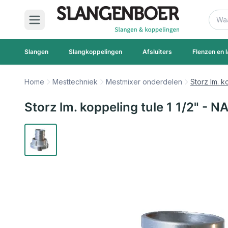
Ga naar de inhoud
Zoek
Slangen
Slangkoppelingen
Afsluiters
Flenzen en l
Home
Mesttechniek
Mestmixer onderdelen
Storz lm. k
Storz lm. koppeling tule 1 1/2" - N