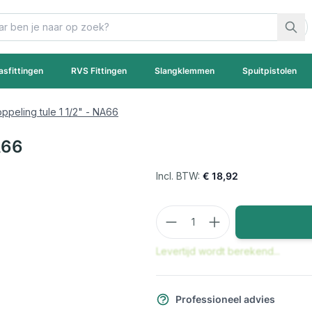
asfittingen
RVS Fittingen
Slangklemmen
Spuitpistolen
oppeling tule 1 1/2" - NA66
A66
€ 18,92
Aantal
Levertijd wordt berekend...
Professioneel advies