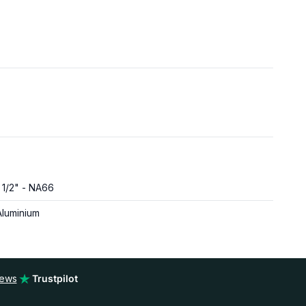
1 1/2" - NA66
Aluminium
iews
Trustpilot