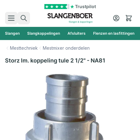
Ga naar de inhoud
Trustpilot
Zoek
Cart
Slangen
Slangkoppelingen
Afsluiters
Flenzen en lasfittingen
Mesttechniek
Mestmixer onderdelen
Storz lm. koppeling tule 2 1/2" - NA81