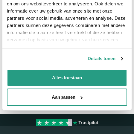
Meer informatie
en om ons websiteverkeer te analyseren. Ook delen we
informatie over uw gebruik van onze site met onze
Meer informatie
partners voor social media, adverteren en analyse. Deze
partners kunnen deze gegevens combineren met andere
Maatvoering koppeling
2 1/2" - NA81
informatie die u aan ze heeft verstrekt of die ze hebben
verzameld op basis van uw gebruik van hun services.
Materiaal
Aluminium
Details tonen
Vragen? Neem dan nu contact op
We zijn beschikbaar van ma t/m vr van 08:00 tot 17:00 uur.
Alles toestaan
Neem contact met ons op
Aanpassen
Trustpilot