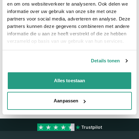
Meer informatie
en om ons websiteverkeer te analyseren. Ook delen we
informatie over uw gebruik van onze site met onze
Meer informatie
partners voor social media, adverteren en analyse. Deze
partners kunnen deze gegevens combineren met andere
Maatvoering koppeling
2" - NA66
informatie die u aan ze heeft verstrekt of die ze hebben
verzameld op basis van uw gebruik van hun services.
Materiaal
Aluminium
Details tonen
Vragen? Neem dan nu contact op
We zijn beschikbaar van ma t/m vr van 08:00 tot 17:00 uur.
Alles toestaan
Neem contact met ons op
Aanpassen
Trustpilot