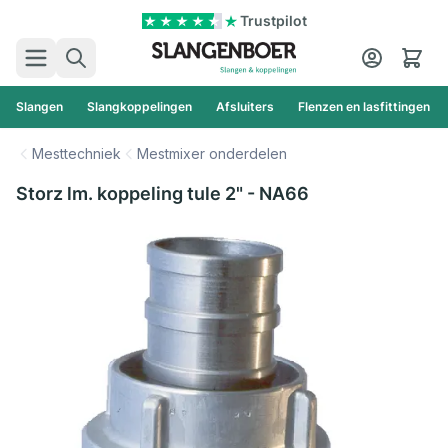
Ga naar de inhoud
Trustpilot
Zoek
Cart
Slangen
Slangkoppelingen
Afsluiters
Flenzen en lasfittingen
Mesttechniek
Mestmixer onderdelen
Storz lm. koppeling tule 2" - NA66