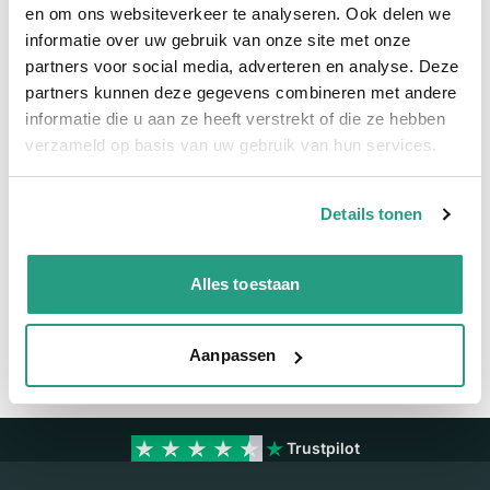
Meer informatie
en om ons websiteverkeer te analyseren. Ook delen we
informatie over uw gebruik van onze site met onze
Meer informatie
partners voor social media, adverteren en analyse. Deze
partners kunnen deze gegevens combineren met andere
Maatvoering koppeling
2" - NA81
informatie die u aan ze heeft verstrekt of die ze hebben
verzameld op basis van uw gebruik van hun services.
Materiaal
Aluminium
Details tonen
Vragen? Neem dan nu contact op
We zijn beschikbaar van ma t/m vr van 08:00 tot 17:00 uur.
Alles toestaan
Neem contact met ons op
Aanpassen
Trustpilot