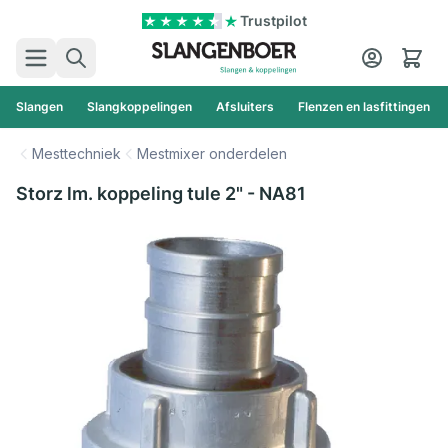
Ga naar de inhoud
Trustpilot
Zoek
Cart
Slangen
Slangkoppelingen
Afsluiters
Flenzen en lasfittingen
Mesttechniek
Mestmixer onderdelen
Storz lm. koppeling tule 2" - NA81