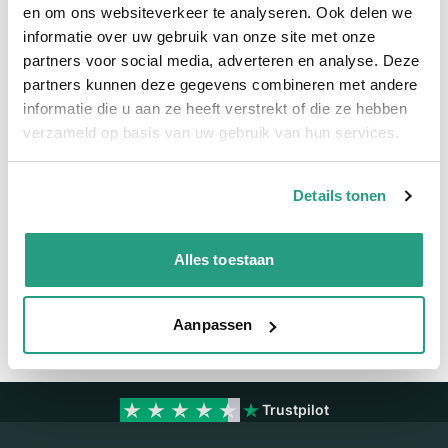
Meer informatie
en om ons websiteverkeer te analyseren. Ook delen we
informatie over uw gebruik van onze site met onze
Meer informatie
partners voor social media, adverteren en analyse. Deze
partners kunnen deze gegevens combineren met andere
Maatvoering koppeling
3" - NA81
informatie die u aan ze heeft verstrekt of die ze hebben
verzameld op basis van uw gebruik van hun services.
Materiaal
Aluminium
Details tonen
Vragen? Neem dan nu contact op
We zijn beschikbaar van ma t/m vr van 08:00 tot 17:00 uur.
Alles toestaan
Neem contact met ons op
Aanpassen
Trustpilot