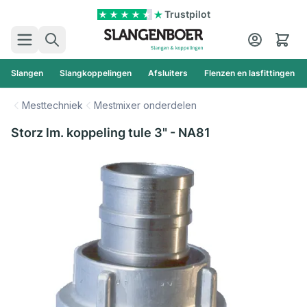
Ga naar de inhoud
Trustpilot
Zoek
Cart
Slangen
Slangkoppelingen
Afsluiters
Flenzen en lasfittingen
Mesttechniek
Mestmixer onderdelen
Storz lm. koppeling tule 3" - NA81