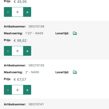
€ 49,96
Aantal voor Storz lm. flensaansluiting DN25 - NA31 aluminium
-
+
SB0210138
1 1/2" - NA66
€ 98,62
Aantal voor Storz lm. flensaansluiting DN40 - NA66 aluminium
-
+
SB0210139
2" - NA66
€ 67,07
Aantal voor Storz lm. flensaansluiting DN50 - NA66 aluminium
-
+
SB0210141