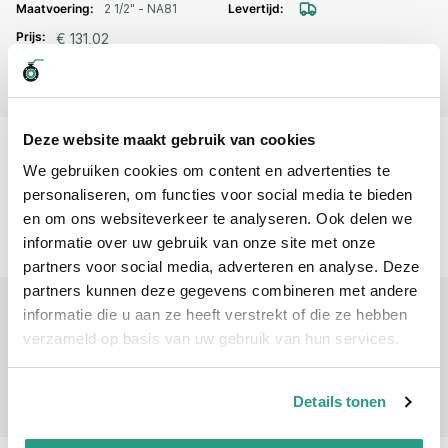
2 1/2" - NA81
€ 131,02
Aantal voor Storz lm. flensaansluiting DN65 - NA81 aluminium
-
+
Deze website maakt gebruik van cookies
SB0210142
2 1/2" - NA89
We gebruiken cookies om content en advertenties te
personaliseren, om functies voor social media te bieden
€ 142,74
en om ons websiteverkeer te analyseren. Ook delen we
Aantal voor Storz lm. flensaansluiting DN65 - NA89 aluminium
-
+
informatie over uw gebruik van onze site met onze
partners voor social media, adverteren en analyse. Deze
partners kunnen deze gegevens combineren met andere
SB0210143
informatie die u aan ze heeft verstrekt of die ze hebben
3" - NA89
verzameld op basis van uw gebruik van hun services.
€ 120,46
Aantal voor Storz lm. flensaansluiting DN80 - NA89 aluminium
-
+
Details tonen