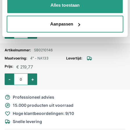
SB0210144
Alles toestaan
4" - NA115
€ 228,58
Aanpassen
Aantal voor Storz lm. flensaansluiting DN100 - NA115 aluminium
-
+
SB0210146
4" - NA133
€ 219,77
Aantal voor Storz lm. flensaansluiting DN100 - NA133 aluminium
-
+
Professioneel advies
15.000 producten uit voorraad
Hoge klantbeoordelingen: 9/10
Snelle levering