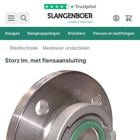
Ga naar de inhoud
Trustpilot
Zoek
Cart
Slangen
Slangkoppelingen
Afsluiters
Flenzen en lasfittingen
Mesttechniek
Mestmixer onderdelen
Storz lm. met flensaansluiting