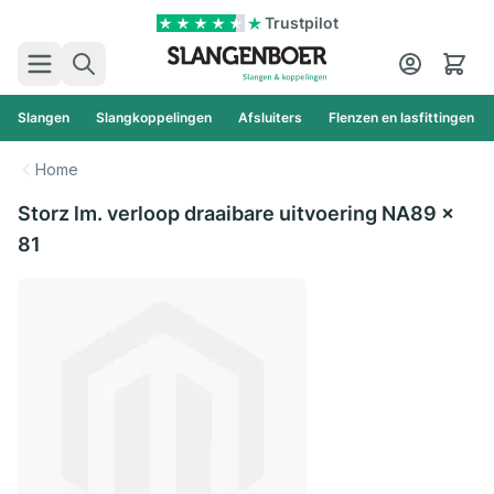
Ga naar de inhoud
Trustpilot
Zoek
Cart
Slangen
Slangkoppelingen
Afsluiters
Flenzen en lasfittingen
Home
Storz lm. verloop draaibare uitvoering NA89 x
81