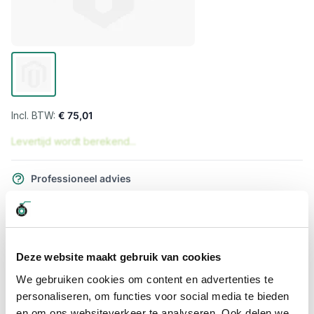
€ 75,01
Levertijd wordt berekend...
Professioneel advies
15.000 producten uit voorraad
Hoge klantbeoordelingen: 9/10
Snelle levering
Deze website maakt gebruik van cookies
Snel naar
We gebruiken cookies om content en advertenties te
personaliseren, om functies voor social media te bieden
Meer informatie
en om ons websiteverkeer te analyseren. Ook delen we