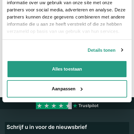
Meer informatie
informatie over uw gebruik van onze site met onze
partners voor social media, adverteren en analyse. Deze
Maatvoering koppeling
NA89 x 66
partners kunnen deze gegevens combineren met andere
Materiaal
Aluminium
informatie die u aan ze heeft verstrekt of die ze hebben
verzameld op basis van uw gebruik van hun services.
Vragen? Neem dan nu contact op
Details tonen
We zijn beschikbaar van ma t/m vr van 08:00 tot 17:00 uur.
Neem contact met ons op
Alles toestaan
Aanpassen
Trustpilot
Schrijf u in voor de nieuwsbrief