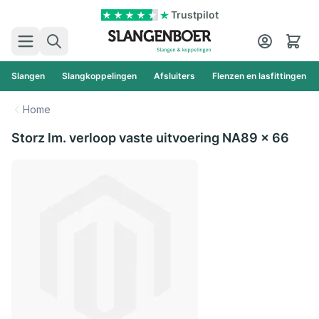
Ga naar de inhoud
Trustpilot
Zoek
Cart
Slangen
Slangkoppelingen
Afsluiters
Flenzen en lasfittingen
Home
Storz lm. verloop vaste uitvoering NA89 x 66