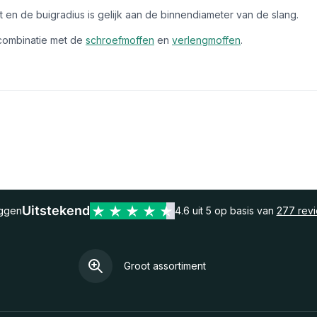
cht en de buigradius is gelijk aan de binnendiameter van de slang.
 combinatie met de
schroefmoffen
en
verlengmoffen
.
Uitstekend
eggen
4.6 uit 5 op basis van
277 rev
Groot assortiment