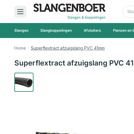
Ga naar de inhoud
Zoek
Slangen
Slangkoppelingen
Afsluiters
Flenzen en l
Home
Superflextract afzuigslang PVC 41mm
Superflextract afzuigslang PVC 