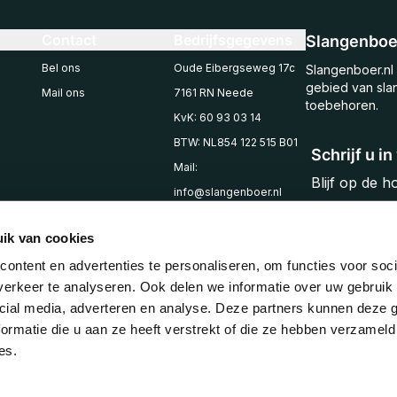
Contact
Bedrijfsgegevens
Slangenboer
Bel ons
Oude Eibergseweg 17c
Slangenboer.nl 
gebied van sla
Mail ons
7161 RN Neede
toebehoren.
KvK: 60 93 03 14
BTW: NL854 122 515 B01
Schrijf u i
Mail:
Blijf op de 
info@slangenboer.nl
Email
Tel: +31545294853
ik van cookies
ontent en advertenties te personaliseren, om functies voor soci
erkeer te analyseren. Ook delen we informatie over uw gebruik 
cial media, adverteren en analyse. Deze partners kunnen deze
ormatie die u aan ze heeft verstrekt of die ze hebben verzameld
es.
© 2025 Slangenboer
Algemene voorwaarden
Privacy policy