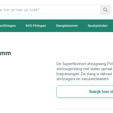
asfittingen
RVS Fittingen
Slangklemmen
Spuitpistolen
41mm
De Superflextract afzuigslang PVC
stofzuigerslang met stalen spiraa
toepassingen. De slang is slijtvas
stofzuigers en vacuumcleaners.
Bekijk hier 