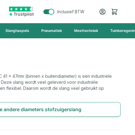
Cart
Inclusief BTW
Trustpilot
Slanghaspels
Pneumatiek
Mesttechniek
Tuinberegeni
 41 x 47mm (binnen x buitendiameter) is een industriële
l. Deze slang wordt veel geleverd voor industriële
t en flexibel. Daarom wordt de slang veel gebruikt op
de andere diameters stofzuigerslang