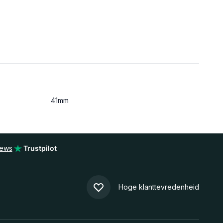
41mm
iews
Trustpilot
Hoge klanttevredenheid