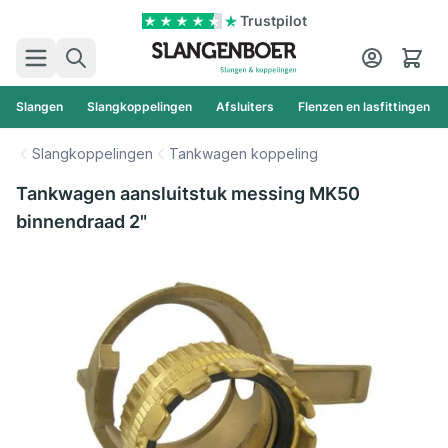
Ga naar de inhoud
Trustpilot
Zoek
Cart
Slangen
Slangkoppelingen
Afsluiters
Flenzen en lasfittingen
Slangkoppelingen
Tankwagen koppeling
Tankwagen aansluitstuk messing MK50
binnendraad 2"