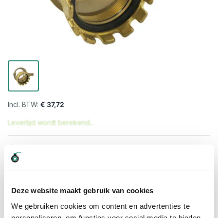
€ 37,72
Levertijd wordt berekend...
Professioneel advies
15.000 producten uit voorraad
Hoge klantbeoordelingen: 9/10
Snelle levering
Deze website maakt gebruik van cookies
We gebruiken cookies om content en advertenties te
Snel naar
personaliseren, om functies voor social media te bieden