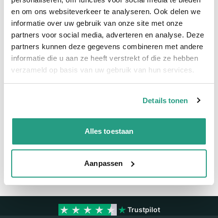
en om ons websiteverkeer te analyseren. Ook delen we
Meer informatie
informatie over uw gebruik van onze site met onze
partners voor social media, adverteren en analyse. Deze
Meer informatie
partners kunnen deze gegevens combineren met andere
Maatvoering koppeling
2"
informatie die u aan ze heeft verstrekt of die ze hebben
verzameld op basis van uw gebruik van hun services.
Materiaal
Messing
Details tonen
Vragen? Neem dan nu contact op
We zijn beschikbaar van ma t/m vr van 08:00 tot 17:00 uur.
Alles toestaan
Neem contact met ons op
Aanpassen
Trustpilot