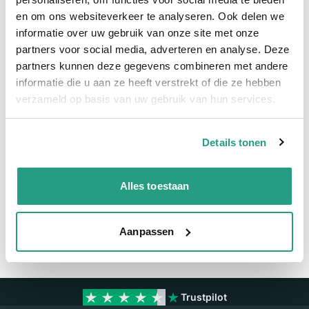
en om ons websiteverkeer te analyseren. Ook delen we
Meer informatie
informatie over uw gebruik van onze site met onze
partners voor social media, adverteren en analyse. Deze
Meer informatie
partners kunnen deze gegevens combineren met andere
Maatvoering koppeling
3"
informatie die u aan ze heeft verstrekt of die ze hebben
verzameld op basis van uw gebruik van hun services.
Materiaal
RVS
Details tonen
Vragen? Neem dan nu contact op
We zijn beschikbaar van ma t/m vr van 08:00 tot 17:00 uur.
Alles toestaan
Neem contact met ons op
Aanpassen
Trustpilot