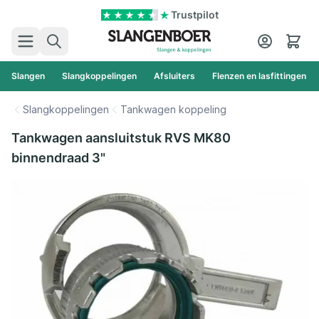
Ga naar de inhoud
Trustpilot
Zoek
Cart
Slangen
Slangkoppelingen
Afsluiters
Flenzen en lasfittingen
Slangkoppelingen
Tankwagen koppeling
Tankwagen aansluitstuk RVS MK80
binnendraad 3"