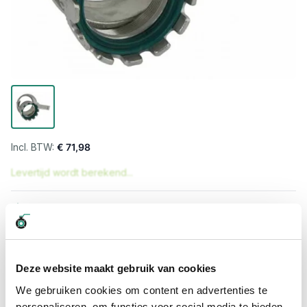
€ 71,98
Levertijd wordt berekend...
Professioneel advies
15.000 producten uit voorraad
Hoge klantbeoordelingen: 9/10
Snelle levering
Deze website maakt gebruik van cookies
We gebruiken cookies om content en advertenties te
Snel naar
personaliseren, om functies voor social media te bieden