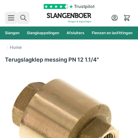
Ga naar de inhoud
Trustpilot
Zoek
Cart
Slangen
Slangkoppelingen
Afsluiters
Flenzen en lasfittingen
Home
Terugslagklep messing PN 12 1.1/4"