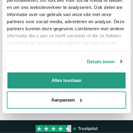
personaliseren, om functies voor social media te bieden
en om ons websiteverkeer te analyseren. Ook delen we
Snel naar
informatie over uw gebruik van onze site met onze
Meer informatie
partners voor social media, adverteren en analyse. Deze
partners kunnen deze gegevens combineren met andere
Meer informatie
informatie die u aan ze heeft verstrekt of die ze hebben
verzameld op basis van uw gebruik van hun services.
Maatvoering koppeling
1 1/4"
Details tonen
Vragen? Neem dan nu contact op
We zijn beschikbaar van ma t/m vr van 08:00 tot 17:00 uur.
Alles toestaan
Neem contact met ons op
Aanpassen
Trustpilot