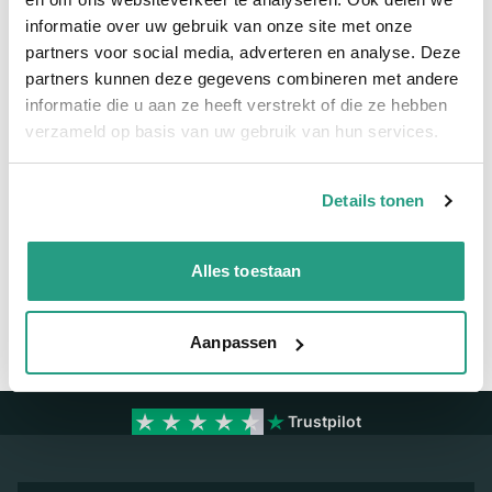
Meer informatie
informatie over uw gebruik van onze site met onze
partners voor social media, adverteren en analyse. Deze
Meer informatie
partners kunnen deze gegevens combineren met andere
informatie die u aan ze heeft verstrekt of die ze hebben
Binnendiameter
50mm
verzameld op basis van uw gebruik van hun services.
Vragen? Neem dan nu contact op
Details tonen
We zijn beschikbaar van ma t/m vr van 08:00 tot 17:00 uur.
Alles toestaan
Neem contact met ons op
Aanpassen
Trustpilot