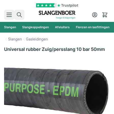
Ga naar de inhoud
Trustpilot
Zoek
Cart
Slangen
Slangkoppelingen
Afsluiters
Flenzen en lasfittingen
Slangen
Gasleidingen
Universal rubber Zuig/persslang 10 bar 50mm