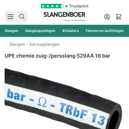
Ga naar de inhoud
Trustpilot
Zoek
Cart
Slangen
Slangkoppelingen
Afsluiters
Flenzen en lasfittingen
Slangen
Aanzuigslangen
UPE chemie zuig-/persslang 529AA 16 bar