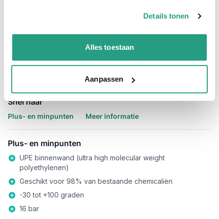
-
+
Details tonen
Professioneel advies
Alles toestaan
15.000 producten uit voorraad
Hoge klantbeoordelingen: 9/10
Snelle levering
Aanpassen
Snel naar
Plus- en minpunten
Meer informatie
Plus- en minpunten
UPE binnenwand (ultra high molecular weight
polyethylenen)
Geschikt voor 98% van bestaande chemicaliën
-30 tot +100 graden
16 bar