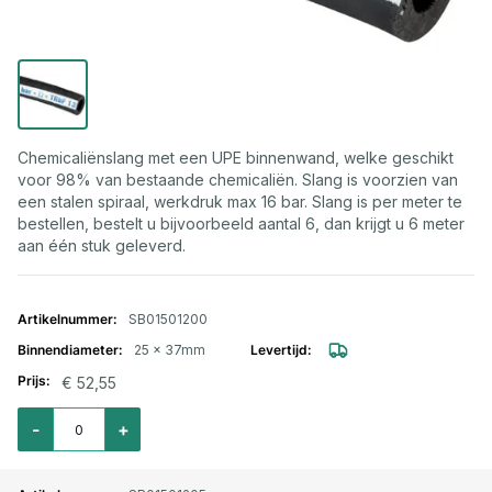
Chemicaliënslang met een UPE binnenwand, welke geschikt
voor 98% van bestaande chemicaliën. Slang is voorzien van
een stalen spiraal, werkdruk max 16 bar. Slang is per meter te
bestellen, bestelt u bijvoorbeeld aantal 6, dan krijgt u 6 meter
aan één stuk geleverd.
Gegroepeerde productitems
SB01501200
25 x 37mm
€ 52,55
Aantal voor UPE chemie zuig-/persslang 529AA 16 bar 25 x 37mm
-
+