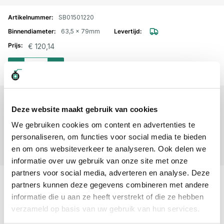
SB01501220
63,5 x 79mm
€ 120,14
Aantal voor UPE chemie zuig-/persslang 529AA 16 bar 63,5 x 79mm
-
+
SB01501225
Deze website maakt gebruik van cookies
75 x 91mm
We gebruiken cookies om content en advertenties te
€ 159,60
personaliseren, om functies voor social media te bieden
Aantal voor UPE chemie zuig-/persslang 529AA 16 bar 75 x 91mm
-
+
en om ons websiteverkeer te analyseren. Ook delen we
informatie over uw gebruik van onze site met onze
partners voor social media, adverteren en analyse. Deze
SB01501230
partners kunnen deze gegevens combineren met andere
100 x 116mm
informatie die u aan ze heeft verstrekt of die ze hebben
€ 309,83
verzameld op basis van uw gebruik van hun services.
Aantal voor UPE chemie zuig-/persslang 529AA 16 bar 100 x 116mm